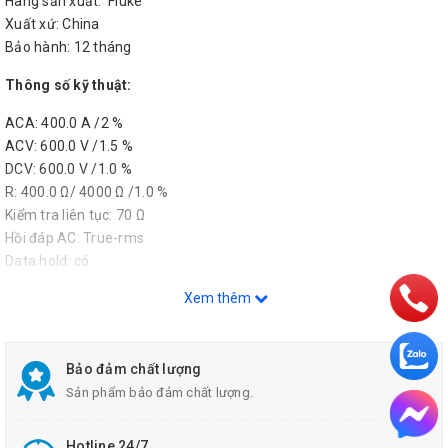
Hãng sản xuất: Fluke
Xuất xứ: China
Bảo hành: 12 tháng
Thông số kỹ thuật:
ACA: 400.0 A /2 %
ACV: 600.0 V /1.5 %
DCV: 600.0 V /1.0 %
R: 400.0 Ω/ 4000 Ω /1.0 %
Kiểm tra liên tục: 70 Ω
Hồi đáp AC: True-rms
Data hold: có
Kích thước(mm): x 75 x 34
Xem thêm
Đường kính kìm: 30 mm
Trọng lượng: 265 g
Phụ kiện bao gồm
: dây đo, túi mềm, HDSD
Bảo đảm chất lượng
Ampe kìm đo dòng AC Fluke 323
Sản phẩm bảo đảm chất lượng.
Hotline 24/7