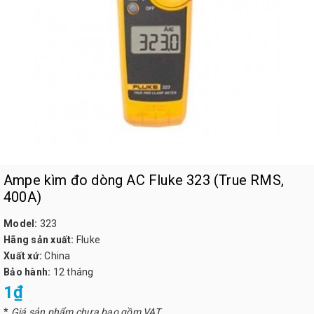
Ampe kìm đo dòng AC Fluke 323 (True RMS,
400A)
Model:
323
Hãng sản xuất:
Fluke
Xuất xứ:
China
Bảo hành:
12 tháng
1₫
*
Giá sản phẩm chưa bao gồm VAT