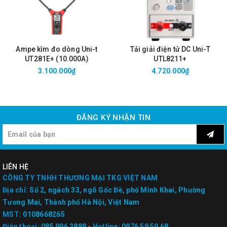
Ampe kìm đo dòng Uni-t
Tải giải điện tử DC Uni-T
UT281E+ (10.000A)
UTL8211+
3.100.000₫
4.720.000₫
ĐĂNG KÝ NHẬN TIN
LIÊN HỆ
CÔNG TY TNHH THƯƠNG MẠI TKG VIỆT NAM
Địa chỉ:
Số 2, ngách 33, ngõ Gốc Đề, phố Minh Khai, Phường
Tương Mai, Thành phố Hà Nội, Việt Nam
MST:
0108668265
Điện thoại:
085 996 3888
-
Hotline:
0976 59 59 68