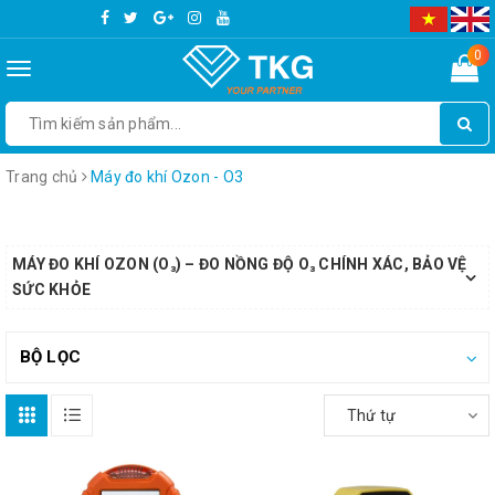
0
Toggle
navigation
Trang chủ
Máy đo khí Ozon - O3
MÁY ĐO KHÍ OZON (O₃) – ĐO NỒNG ĐỘ O₃ CHÍNH XÁC, BẢO VỆ
SỨC KHỎE
BỘ LỌC
Thứ tự