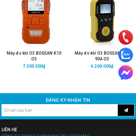
Máy đo khí O3 BOSEAN K10
Máy đo khí O3 BOSEAN BH-
O3
90A O3
7.300.000₫
6.200.000₫
ĐĂNG KÝ NHẬN TIN
LIÊN HỆ