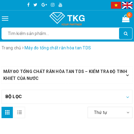
0
Toggle
navigation
Trang chủ
Máy đo tổng chất rắn hòa tan TDS
MÁY ĐO TỔNG CHẤT RẮN HÒA TAN TDS – KIỂM TRA ĐỘ TINH
KHIẾT CỦA NƯỚC
BỘ LỌC
Thứ tự