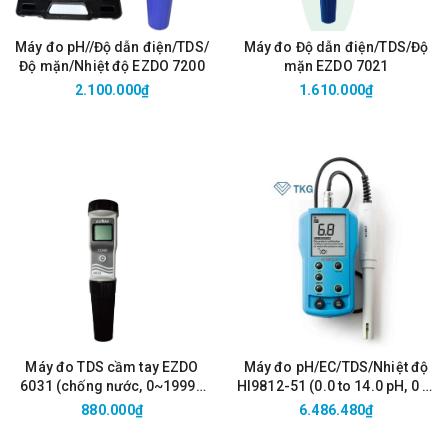
Máy đo pH//Độ dẫn điện/TDS/
Máy đo Độ dẫn điện/TDS/Độ
Độ mặn/Nhiệt độ EZDO 7200
mặn EZDO 7021
2.100.000₫
1.610.000₫
Máy đo TDS cầm tay EZDO
Máy đo pH/EC/TDS/Nhiệt độ
6031 (chống nước, 0~19990
HI9812-51 (0.0 to 14.0 pH, 0 to
ppm; ± 1% FS)
1990 µS/cm, 0 to 1990 ppm)
880.000₫
6.486.480₫