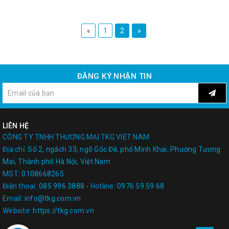
«
1
2
»
ĐĂNG KÝ NHẬN TIN
LIÊN HỆ
CÔNG TY TNHH THƯƠNG MẠI TKG VIỆT NAM
Địa chỉ:
Số 2, ngách 33, ngõ Gốc Đề, phố Minh Khai, Phường Tương
Mai, Thành phố Hà Nội, Việt Nam
MST:
0108668265
Điện thoại:
085 996 3888
-
Hotline:
0976 59 59 68
Email:
info@tkg.com.vn
Website:
https://tkg.com.vn