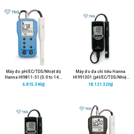
Máy đo pH/EC/TDS/Nhiệt độ
Máy đo đa chỉ tiêu Hanna
Hanna HI9811-51 (0.0 to 14.0
HI991301 (pH/EC/TDS/Nhiệt
pH, 0 to 6000 µS/cm, 0 to 3000
độ thang cao)
6.815.340₫
18.121.320₫
ppm)