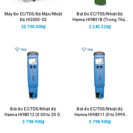
Máy Đo EC/TDS/Độ Mặn/Nhiệt
Bút Đo EC/TDS/Nhiệt Độ
Độ HI2003-02
Hanna HI98318 (Trong Thủy
Canh)
20.790.000₫
2.245.320₫
Bút đo EC/TDS/Nhiệt độ
Bút đo EC/TDS/Nhiệt độ
Hanna HI98312 (0.00 to 20.00
Hanna HI98311 (0 to 3999
mS/cm, 0.00 to 10.00 ppt)
µS/cm, 0 to 2000 ppm)
3.798.900₫
3.798.900₫