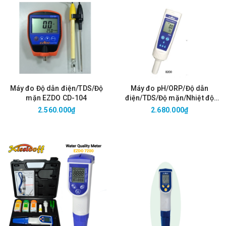
Máy đo Độ dẫn điện/TDS/Độ
Máy đo pH/ORP/Độ dẫn
mặn EZDO CD-104
điện/TDS/Độ mặn/Nhiệt độ
EZDO 8200
2.560.000₫
2.680.000₫