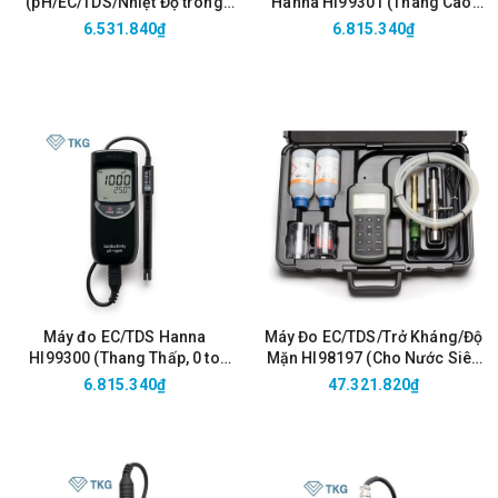
(pH/EC/TDS/Nhiệt Độ trong
Hanna HI99301 (Thang Cao,
thủy canh)
0.00 to 20.00 mS/cm, 0.00 to
6.531.840₫
6.815.340₫
10.00 ppt)
Máy đo EC/TDS Hanna
Máy Đo EC/TDS/Trở Kháng/Độ
HI99300 (Thang Thấp, 0 to
Mặn HI98197 (Cho Nước Siêu
3999 μS/cm, 0 to 2000 ppm)
Tinh Khiết)
6.815.340₫
47.321.820₫