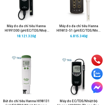
Máy đo đa chỉ tiêu Hanna
Máy đo đa chỉ tiêu Hanna
HI991300 (pH/EC/TDS/Nhiệt
HI9813-51 (pH/EC/TDS/Nhiệt
độ thang thấp)
độ thang cao)
18.121.320₫
6.815.340₫
Bút đo chỉ tiêu Hanna HI98131
Máy đo EC/TDS/Nhiệt Độ