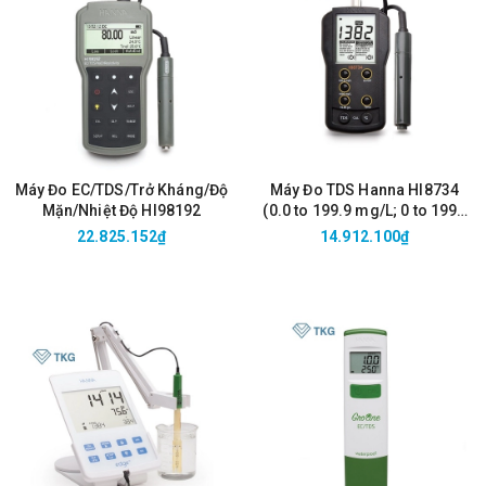
Máy Đo EC/TDS/Trở Kháng/Độ
Máy Đo TDS Hanna HI8734
Mặn/Nhiệt Độ HI98192
(0.0 to 199.9 mg/L; 0 to 1999
mg/L, 0.00 to 19.99 g/L)
22.825.152₫
14.912.100₫