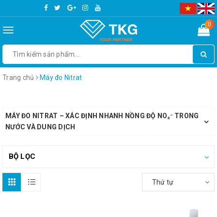
0
Toggle
navigation
Trang chủ
Máy đo Nitrat
MÁY ĐO NITRAT – XÁC ĐỊNH NHANH NỒNG ĐỘ NO₃⁻ TRONG
NƯỚC VÀ DUNG DỊCH
BỘ LỌC
Thứ tự