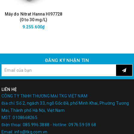
Máy đo Nitrat Hanna HI97728
(0 to 30 mg/L)
9.255.600₫
ĐĂNG KÝ NHẬN TIN
LIÊN HỆ
CÔNG TY TNHH THƯƠNG MẠI TKG VIỆT NAM
Địa chỉ:
Số 2, ngách 33, ngõ Gốc Đề, phố Minh Khai, Phường Tương
Mai, Thành phố Hà Nội, Việt Nam
MST:
0108668265
Điện thoại:
085 996 3888
-
Hotline:
0976 59 59 68
Email:
info@tkg.com.vn