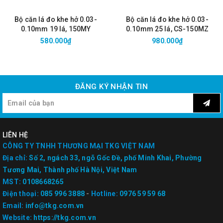
Bộ căn lá đo khe hở 0.03-
Bộ căn lá đo khe hở 0.03-
0.10mm 19 lá, 150MY
0.10mm 25 lá, CS-150MZ
580.000₫
980.000₫
ĐĂNG KÝ NHẬN TIN
LIÊN HỆ
CÔNG TY TNHH THƯƠNG MẠI TKG VIỆT NAM
Địa chỉ:
Số 2, ngách 33, ngõ Gốc Đề, phố Minh Khai, Phường
Tương Mai, Thành phố Hà Nội, Việt Nam
MST:
0108668265
Điện thoại:
085 996 3888
-
Hotline:
0976 59 59 68
Email:
info@tkg.com.vn
Website:
https://tkg.com.vn