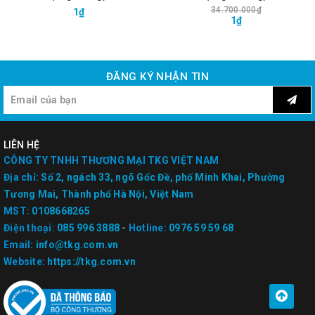
34.700.000₫
1₫
1₫
ĐĂNG KÝ NHẬN TIN
LIÊN HỆ
CÔNG TY TNHH THƯƠNG MẠI TKG VIỆT NAM
Địa chỉ:
Số 2, ngách 33, ngõ Gốc Đề, phố Minh Khai, Phường
Tương Mai, Thành phố Hà Nội, Việt Nam
MST:
0108668265
Điện thoại:
085 996 3888
-
Hotline:
0976 59 59 68
Email:
info@tkg.com.vn
Website:
https://tkg.com.vn