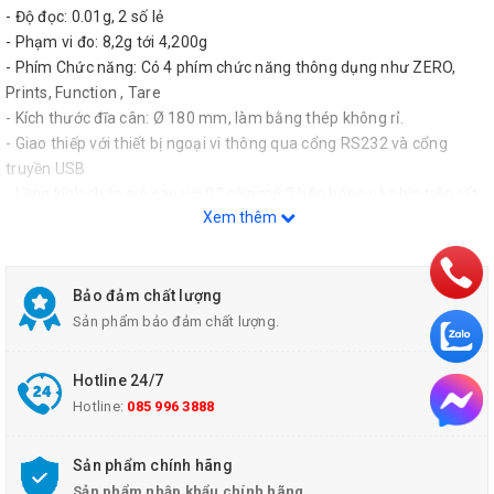
- Độ đọc: 0.01g, 2 số lẻ
- Phạm vi đo: 8,2g tới 4,200g
- Phím Chức năng: Có 4 phím chức năng thông dụng như ZERO,
Prints, Function , Tare
- Kích thước đĩa cân: Ø 180 mm, làm bằng thép không rỉ.
- Giao thiếp với thiết bị ngoại vi thông qua cổng RS232 và cổng
truyền USB
- Lồng kính chắn gió cao với 03 cửa mở 2 bên hông và phía trên rất
Xem thêm
tiện dụng, kính chống từ tính
- Chân cân có thể xoay được dùng cân bằng khi cân không thăng
bằng
- Thời gian ổn định: 1 giây
Bảo đảm chất lượng
- Đơn vị Cân: Carat; Custom; Grain; Gram; Hong Kong Tael;
Sản phẩm bảo đảm chất lượng.
Kilogram; Mesghal; Milligram; Momme; Newton; Ounce; Ounce
Troy; Pennyweight; Pound; Singapore Tael; Taiwan Tael; Tical; Tola
Hotline 24/7
- Kích thước: 98 mm x 321 mm x 209 mm
Hotline:
085 996 3888
- Trọng lượng: 3,5kg
Cung cấp bao gồm:
Sản phẩm chính hãng
+ Cân kỹ thuật model PX4202
Sản phẩm nhập khẩu chính hãng