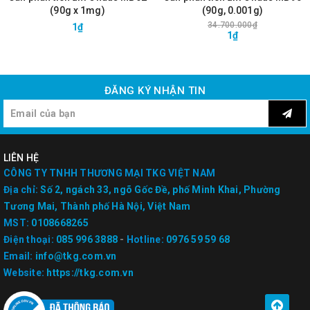
(90g x 1mg)
(90g, 0.001g)
34.700.000₫
1₫
1₫
ĐĂNG KÝ NHẬN TIN
LIÊN HỆ
CÔNG TY TNHH THƯƠNG MẠI TKG VIỆT NAM
Địa chỉ:
Số 2, ngách 33, ngõ Gốc Đề, phố Minh Khai, Phường
Tương Mai, Thành phố Hà Nội, Việt Nam
MST:
0108668265
Điện thoại:
085 996 3888
-
Hotline:
0976 59 59 68
Email:
info@tkg.com.vn
Website:
https://tkg.com.vn