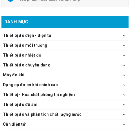
+ Lồng kính chắn gió, mặt đĩa cân, AC adapter 12VDC 0.5A
+ Tài liệu hướng dẫn sử dụng.
Cân kỹ thuật Ohaus PX4202
DANH MỤC
Thiết bị đo điện - điện tử
Thiết bị đo môi trường
Thiết bị đo nhiệt độ
Thiết bị đo chuyên dụng
Máy đo khí
Dụng cụ đo cơ khí chính xác
Thiết bị - Hóa chất phòng thí nghiệm
Thiết bị đo độ ẩm
Thiết bị đo và phân tích chất lượng nước
Cân điện tử