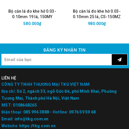
Bộ căn lá đo khe hở 0.03-
Bộ căn lá đo khe hở 0.03-
0.10mm 19 lá, 150MY
0.10mm 25 lá, CS-150MZ
580.000₫
980.000₫
ĐĂNG KÝ NHẬN TIN
LIÊN HỆ
CÔNG TY TNHH THƯƠNG MẠI TKG VIỆT NAM
Địa chỉ:
Số 2, ngách 33, ngõ Gốc Đề, phố Minh Khai, Phường
Tương Mai, Thành phố Hà Nội, Việt Nam
MST:
0108668265
Điện thoại:
085 996 3888
-
Hotline:
0976 59 59 68
Email:
info@tkg.com.vn
Website:
https://tkg.com.vn