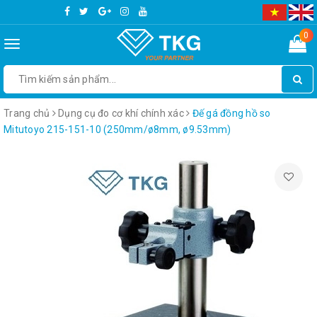
0
Toggle
navigation
Trang chủ
Dụng cụ đo cơ khí chính xác
Đế gá đồng hồ so
Mitutoyo 215-151-10 (250mm/ø8mm, ø9.53mm)