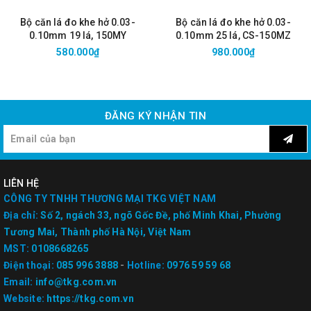
Bộ căn lá đo khe hở 0.03-
Bộ căn lá đo khe hở 0.03-
0.10mm 19 lá, 150MY
0.10mm 25 lá, CS-150MZ
580.000₫
980.000₫
ĐĂNG KÝ NHẬN TIN
LIÊN HỆ
CÔNG TY TNHH THƯƠNG MẠI TKG VIỆT NAM
Địa chỉ:
Số 2, ngách 33, ngõ Gốc Đề, phố Minh Khai, Phường
Tương Mai, Thành phố Hà Nội, Việt Nam
MST:
0108668265
Điện thoại:
085 996 3888
-
Hotline:
0976 59 59 68
Email:
info@tkg.com.vn
Website:
https://tkg.com.vn