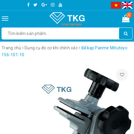
0
Toggle
navigation
Trang chủ
Dụng cụ đo cơ khí chính xác
Đế kẹp Panme Mitutoyo
156-101-10