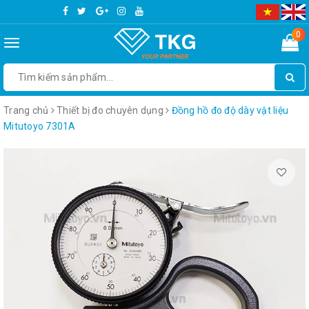
0
Toggle
navigation
Trang chủ
Thiết bị đo chuyên dụng
Đồng hồ đo độ dày vật liệu
Mitutoyo 7301A