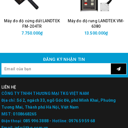
Máy đo độ cứng đất LANDTEK
Máy đo độ rung LANDTEK VM-
FM-204TR
6380
7.750.000₫
13.500.000₫
ĐĂNG KÝ NHẬN TIN
LIÊN HỆ
CÔNG TY TNHH THƯƠNG MẠI TKG VIỆT NAM
Địa chỉ:
Số 2, ngách 33, ngõ Gốc Đề, phố Minh Khai, Phường
Tương Mai, Thành phố Hà Nội, Việt Nam
MST:
0108668265
Điện thoại:
085 996 3888
-
Hotline:
0976 59 59 68
Email:
info@tkg.com.vn