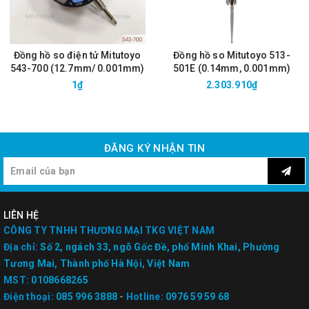
Đồng hồ so điện tử Mitutoyo
Đồng hồ so Mitutoyo 513-
543-700 (12.7mm/ 0.001mm)
501E (0.14mm, 0.001mm)
1₫
2.303.910₫
ĐĂNG KÝ NHẬN TIN
LIÊN HỆ
CÔNG TY TNHH THƯƠNG MẠI TKG VIỆT NAM
Địa chỉ:
Số 2, ngách 33, ngõ Gốc Đề, phố Minh Khai, Phường
Tương Mai, Thành phố Hà Nội, Việt Nam
MST:
0108668265
Điện thoại:
085 996 3888
-
Hotline:
0976 59 59 68