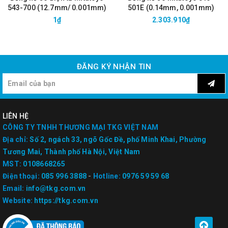
543-700 (12.7mm/ 0.001mm)
501E (0.14mm, 0.001mm)
1₫
2.303.910₫
ĐĂNG KÝ NHẬN TIN
LIÊN HỆ
CÔNG TY TNHH THƯƠNG MẠI TKG VIỆT NAM
Địa chỉ:
Số 2, ngách 33, ngõ Gốc Đề, phố Minh Khai, Phường
Tương Mai, Thành phố Hà Nội, Việt Nam
MST:
0108668265
Điện thoại:
085 996 3888
-
Hotline:
0976 59 59 68
Email:
info@tkg.com.vn
Website:
https://tkg.com.vn