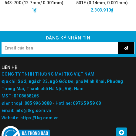
543-700 (12.7mm/ 0.001mm)
501E (0.14mm, 0.001mm)
1₫
2.303.910₫
ĐĂNG KÝ NHẬN TIN
LIÊN HỆ
CÔNG TY TNHH THƯƠNG MẠI TKG VIỆT NAM
Địa chỉ:
Số 2, ngách 33, ngõ Gốc Đề, phố Minh Khai, Phường
Tương Mai, Thành phố Hà Nội, Việt Nam
MST:
0108668265
Điện thoại:
085 996 3888
-
Hotline:
0976 59 59 68
Email:
info@tkg.com.vn
Website:
https://tkg.com.vn