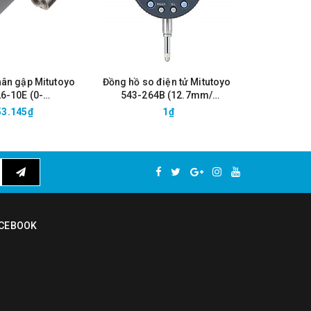
hân gập Mitutoyo
Đồng hồ so điện tử Mitutoyo
Đồng hồ s
6-10E (0-
543-264B (12.7mm/
543-494B 
/0.01mm)
0.001mm)
53.145₫
1₫
6
CEBOOK