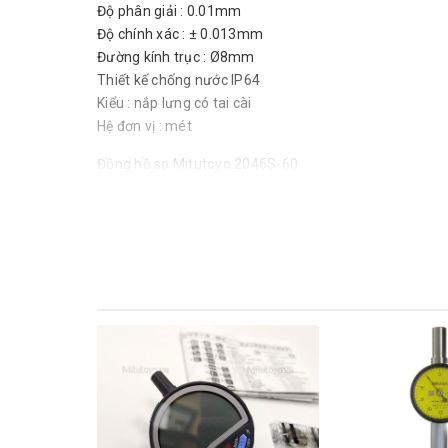
Độ phân giải : 0.01mm
Độ chính xác : ± 0.013mm
Đường kính trục : Ø8mm
Thiết kế chống nước IP64
Kiểu : nắp lưng có tai cài
Hệ đơn vị : mét
Đồng hồ so Mitutoyo 2046S-60