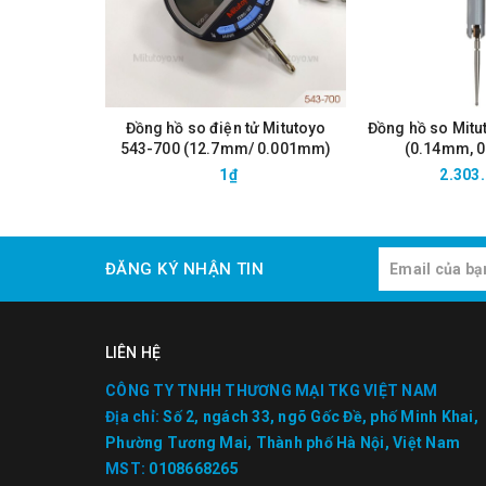
Đồng hồ so điện tử Mitutoyo
Đồng hồ so Mitu
543-700 (12.7mm/ 0.001mm)
(0.14mm, 
1₫
2.303
ĐĂNG KÝ NHẬN TIN
LIÊN HỆ
CÔNG TY TNHH THƯƠNG MẠI TKG VIỆT NAM
Địa chỉ:
Số 2, ngách 33, ngõ Gốc Đề, phố Minh Khai,
Phường Tương Mai, Thành phố Hà Nội, Việt Nam
MST:
0108668265