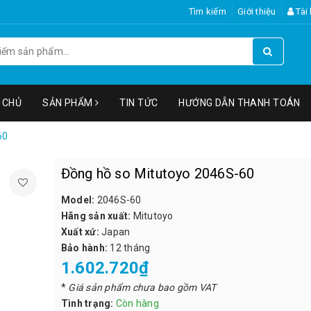
Tìm kiếm
Giới thiệu
Tài
 CHỦ
SẢN PHẨM
TIN TỨC
HƯỚNG DẪN THANH TOÁN
60
Đồng hồ so Mitutoyo 2046S-60
Model:
2046S-60
Hãng sản xuất:
Mitutoyo
Xuất xứ:
Japan
Bảo hành:
12 tháng
1.602.720₫
*
Giá sản phẩm chưa bao gồm VAT
Tình trạng:
Còn hàng