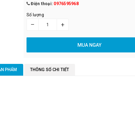
Điện thoại:
0976595968
Số lượng
–
+
MUA NGAY
SẢN PHẨM
THÔNG SỐ CHI TIẾT