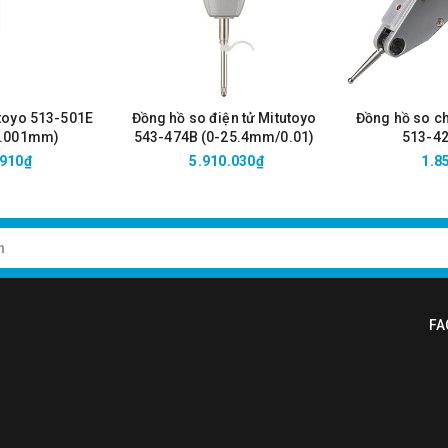
toyo 513-501E
Đồng hồ so điện tử Mitutoyo
Đồng hồ so c
0.001mm)
543-474B (0-25.4mm/0.01)
513-42
1.5mm
.910₫
5.910.030₫
1.8
FA