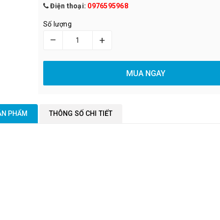
Điện thoại:
0976595968
Số lượng
–
+
MUA NGAY
SẢN PHẨM
THÔNG SỐ CHI TIẾT