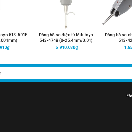
toyo 513-501E
Đồng hồ so điện tử Mitutoyo
Đồng hồ so c
0.001mm)
543-474B (0-25.4mm/0.01)
513-42
1.5mm
.910₫
5.910.030₫
1.8
FA