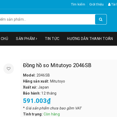
Tìm kiếm
Giới thiệu
Tài
 CHỦ
SẢN PHẨM
TIN TỨC
HƯỚNG DẪN THANH TOÁN
Đồng hồ so Mitutoyo 2046SB
Model:
2046SB
Hãng sản xuất:
Mitutoyo
Xuất xứ:
Japan
Bảo hành:
12 tháng
591.003₫
*
Giá sản phẩm chưa bao gồm VAT
Tình trạng:
Còn hàng