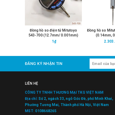
Đồng hồ so điện tử Mitutoyo
Đồng hồ so Mitu
543-700 (12.7mm/ 0.001mm)
(0.14mm, 
1₫
2.303
ĐĂNG KÝ NHẬN TIN
LIÊN HỆ
CÔNG TY TNHH THƯƠNG MẠI TKG VIỆT NAM
Địa chỉ:
Số 2, ngách 33, ngõ Gốc Đề, phố Minh Khai,
Phường Tương Mai, Thành phố Hà Nội, Việt Nam
MST:
0108668265