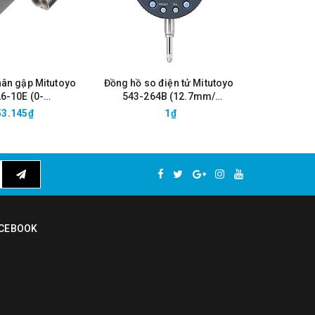
hân gập Mitutoyo
Đồng hồ so điện tử Mitutoyo
Đồng hồ s
6-10E (0-
543-264B (12.7mm/
543-494B 
/0.01mm)
0.001mm)
53.145₫
1₫
6
CEBOOK