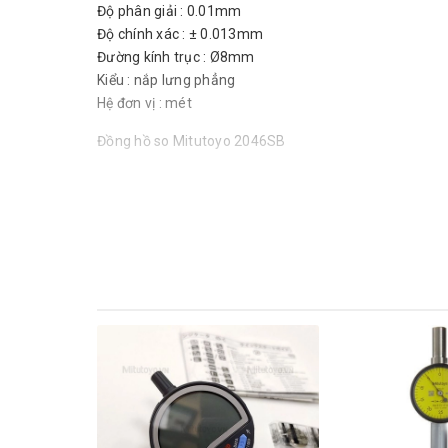
Độ phân giải : 0.01mm
Độ chính xác : ± 0.013mm
Đường kính trục : Ø8mm
Kiểu : nắp lưng phẳng
Hệ đơn vị : mét
Đồng hồ so Mitutoyo 2046SB