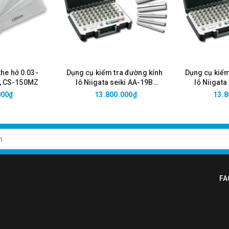
khe hở 0.03-
Dụng cụ kiểm tra đường kính
Dụng cụ kiểm
, CS-150MZ
lỗ Niigata seiki AA-19B
lỗ Niigata
(19.50-20.00mm/0.01)
(19.00-1
000₫
13.800.000₫
13.8
FA