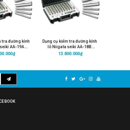
 tra đường kính
Dụng cụ kiểm tra đường kính
Dụng cụ ki
 seiki AA-19A
lỗ Niigata seiki AA-18B
lỗ Niig
9.50mm/0.01)
(18.50-19.00mm/0.01)
(18.00
00.000₫
13.800.000₫
1
CEBOOK