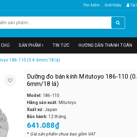
Tìm kiếm
Giới thiệu
Tài
 CHỦ
SẢN PHẨM
TIN TỨC
HƯỚNG DẪN THANH TOÁN
toyo 186-110 (0.4-6mm/18 lá)
Dưỡng đo bán kính Mitutoyo 186-110 (0.
6mm/18 lá)
Model:
186-110
Hãng sản xuất:
Mitutoyo
Xuất xứ:
Japan
Bảo hành:
12 tháng
641.088₫
*
Giá sản phẩm chưa bao gồm VAT