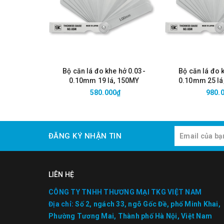
Bộ căn lá đo khe hở 0.03-
Bộ căn lá đo 
0.10mm 19 lá, 150MY
0.10mm 25 lá
580.000₫
980.
ĐĂNG KÝ NHẬN TIN
LIÊN HỆ
CÔNG TY TNHH THƯƠNG MẠI TKG VIỆT NAM
Địa chỉ:
Số 2, ngách 33, ngõ Gốc Đề, phố Minh Khai,
Phường Tương Mai, Thành phố Hà Nội, Việt Nam