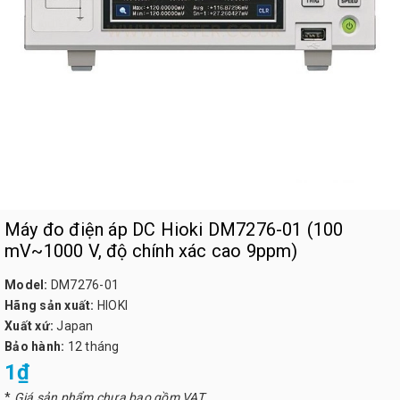
Máy đo điện áp DC Hioki DM7276-01 (100
mV~1000 V, độ chính xác cao 9ppm)
Model:
DM7276-01
Hãng sản xuất:
HIOKI
Xuất xứ:
Japan
Bảo hành:
12 tháng
1₫
*
Giá sản phẩm chưa bao gồm VAT