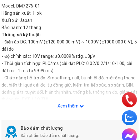
Model: DM7276-01
Hãng sản xuất: Hioki
Xuất xứ: Japan
Bảo hành: 12 tháng
Thông số kỹ thuật:
- Điện áp DC: 100mV (±120.000 00 mV) ~ 1000V (±1000.000 0 V), 5
dải đo
- Độ chính xác: 10V range: ±0.0009% rdg. ±3μV
- Thời gian tích hợp: PLC/ms (cài đặt PLC: 0.02/0.2/1/10/100, cài
đặt ms: 1 ms to 9999 ms)
- Chức năng hỗ trợ đo: Smoothing, null, bù nhiệt độ, mở rộng thang
đo, hiển thị quá dải đo, tự động giữ, kiểm tra tiếp xúc, so sánh, BIN,
đoán giá trị tuyệt đối, hiển thị nhãn, thống kê, thông tin đo, giám sát
thông tin, EXT. I / O THI
Xem thêm
- Kiểm tra tiếp xúc: tín hiệu kiểm tra: 10 mV rms, giá trị ngưỡng: 0.5
nF to 50 nF (không thể dùng trong dải 100 V/1000 V), thời gian tích
hợp kiểm tra tiếp xúc: 1 ms đến 100 ms
- Chuẩn giao tiếp: LAN (100BASE-TX), EXT. I/O, USB flash drive /
Bảo đảm chất lượng
USB device (USB2.0 Full-Speed); tùy chọn: GP-IB (-02 type only) /
Sản phẩm bảo đảm chất lượng.