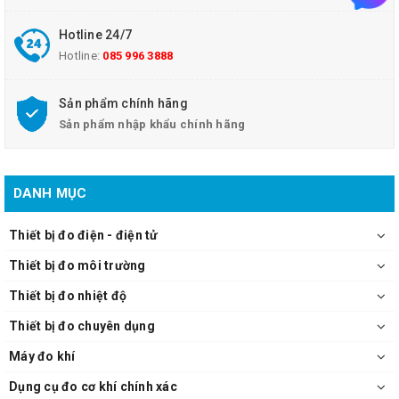
RS-232C (-03 type only) / PRINTER (-03 type only)
- Nguồn: 100 đến 240 V AC, 50/60 Hz, 30 VA
Hotline 24/7
- Kích thước: 215 mm W × 88 mm H × 232 mm D
Hotline:
085 996 3888
- Trọng lượng: 2.3 kg (81.1 oz)
- Phụ kiện: 1 hướng dẫn sử dụng, 1 dây nguồn, 1 đĩa CD-R ứng dụng.
Sản phẩm chính hãng
Máy đo điện áp DC Hioki DM7276-01
Sản phẩm nhập khẩu chính hãng
DANH MỤC
Thiết bị đo điện - điện tử
Thiết bị đo môi trường
Thiết bị đo nhiệt độ
Thiết bị đo chuyên dụng
Máy đo khí
Dụng cụ đo cơ khí chính xác