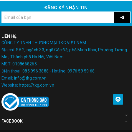
ĐĂNG KÝ NHẬN TIN
LIÊN HỆ
CÔNG TY TNHH THƯƠNG MẠI TKG VIỆT NAM
Địa chỉ:
Số 2, ngách 33, ngõ Gốc Đề, phố Minh Khai, Phường Tương
Mai, Thành phố Hà Nội, Việt Nam
MST:
0108668265
Điện thoại:
085 996 3888
-
Hotline:
0976 59 59 68
Email:
info@tkg.com.vn
Website:
https://tkg.com.vn
FACEBOOK