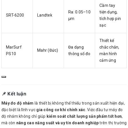
Cầm tay
Ra: 0.05–10
tiện dụng,
SRT-6200
Landtek
μm
tích hợp pin
sạc
Thiết kế
MarSurf
Đa dạng
chắc chắn,
Mahr (Đức)
PS10
thông số đo
màn hình
cảm ứng
📌 Kết luận
Máy đo độ nhám
là thiết bị không thể thiếu trong sản xuất hiện đại,
đặc biệt là lĩnh vực
gia công cơ khí chính xác
. Việc đầu tư máy đo
độ nhám không chỉ giúp
kiểm soát chất lượng sản phẩm tốt hơn
,
mà còn
nâng cao năng suất và uy tín doanh nghiệp
trên thị trường