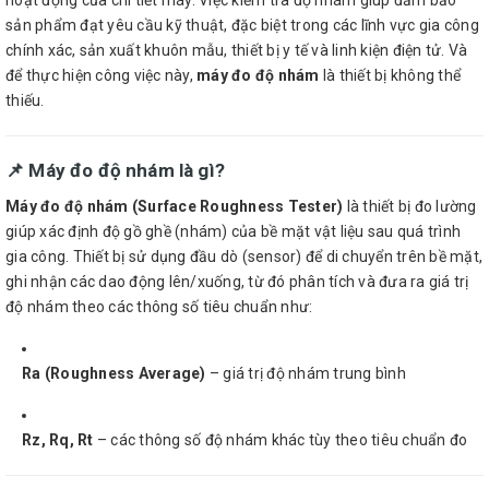
hoạt động của chi tiết máy. Việc kiểm tra độ nhám giúp đảm bảo
sản phẩm đạt yêu cầu kỹ thuật, đặc biệt trong các lĩnh vực gia công
chính xác, sản xuất khuôn mẫu, thiết bị y tế và linh kiện điện tử. Và
để thực hiện công việc này,
máy đo độ nhám
là thiết bị không thể
thiếu.
📌 Máy đo độ nhám là gì?
Máy đo độ nhám (Surface Roughness Tester)
là thiết bị đo lường
giúp xác định độ gồ ghề (nhám) của bề mặt vật liệu sau quá trình
gia công. Thiết bị sử dụng đầu dò (sensor) để di chuyển trên bề mặt,
ghi nhận các dao động lên/xuống, từ đó phân tích và đưa ra giá trị
độ nhám theo các thông số tiêu chuẩn như:
Ra (Roughness Average)
– giá trị độ nhám trung bình
Rz, Rq, Rt
– các thông số độ nhám khác tùy theo tiêu chuẩn đo