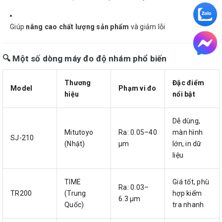
Giúp
nâng cao chất lượng sản phẩm
và giảm lỗi
🔍 Một số dòng máy đo độ nhám phổ biến
Thương
Đặc điểm
Model
Phạm vi đo
hiệu
nổi bật
Dễ dùng,
Mitutoyo
Ra: 0.05–40
màn hình
SJ-210
(Nhật)
μm
lớn, in dữ
liệu
TIME
Giá tốt, phù
Ra: 0.03–
TR200
(Trung
hợp kiểm
6.3 μm
Quốc)
tra nhanh