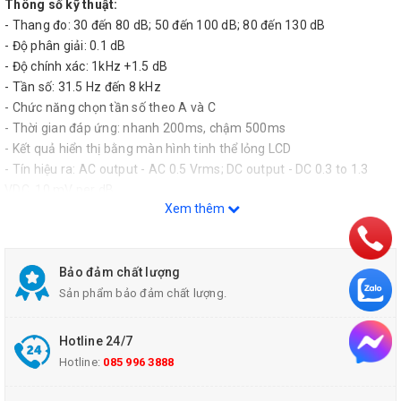
Thông số kỹ thuật:
- Thang đo: 30 đến 80 dB; 50 đến 100 dB; 80 đến 130 dB
- Độ phân giải: 0.1 dB
- Độ chính xác: 1kHz +1.5 dB
- Tần số: 31.5 Hz đến 8 kHz
- Chức năng chọn tần số theo A và C
- Thời gian đáp ứng: nhanh 200ms, chậm 500ms
- Kết quả hiển thị bằng màn hình tinh thể lỏng LCD
- Tín hiệu ra: AC output - AC 0.5 Vrms; DC output - DC 0.3 to 1.3
VDC, 10 mV per dB
Xem thêm
- Môi trường hoạt động: nhiệt độ 0 - 50°C, độ ẩm: 0 đến 80% RH
- Nguồn điện: 1 x pin 9V
- Kích thước máy: 205 x 80 x 35mm
- Trọng lượng: 280 gam
Bảo đảm chất lượng
- Máy đo độ ồn Lutron SL-4001 Cung cấp bao gồm: Máy chính, vít
Sản phẩm bảo đảm chất lượng.
hiệu chuẩn, túi đựng, Pin,HDSD
Hotline 24/7
Hotline:
085 996 3888