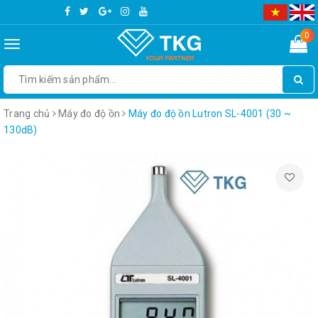
0
Toggle
navigation
Trang chủ
Máy đo độ ồn
Máy đo độ ồn Lutron SL-4001 (30 ~
130dB)