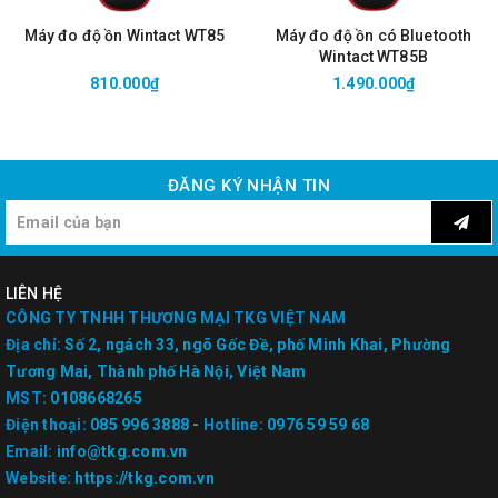
Máy đo độ ồn Wintact WT85
Máy đo độ ồn có Bluetooth
Wintact WT85B
810.000₫
1.490.000₫
ĐĂNG KÝ NHẬN TIN
LIÊN HỆ
CÔNG TY TNHH THƯƠNG MẠI TKG VIỆT NAM
Địa chỉ:
Số 2, ngách 33, ngõ Gốc Đề, phố Minh Khai, Phường
Tương Mai, Thành phố Hà Nội, Việt Nam
MST:
0108668265
Điện thoại:
085 996 3888
-
Hotline:
0976 59 59 68
Email:
info@tkg.com.vn
Website:
https://tkg.com.vn