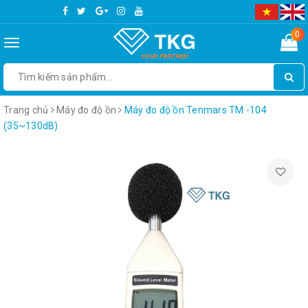
0
Toggle
navigation
Trang chủ
Máy đo độ ồn
Máy đo độ ồn Tenmars TM -104
(35~130dB)