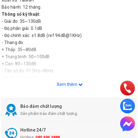
Xuất xứ: Taiwan
Bảo hành: 12 tháng.
Thông số kỹ thuật:
- Giải đo: 35~130dB
- Độ phân giải: 0.1dB
- Độ chính xác: ±1.8dB (ref 94dB@1KHz)
- Thang đo:
+ Thấp: 35~80dB
+ Trung bình: 50~100dB
+ Cao: 80~130dB
- Tần số đo: 31.5Hz~8KHz
- Chức năng Hold
Xem thêm
- Tự động tắt nguồn khi không sử dụng
- Giải đo tự động Max/Min
- Tốc độ lấy mẫu: Nhanh - Chậm
- Kích thước Micro: 1/2inch
Bảo đảm chất lượng
Cung cấp bao gồm
: Máy đo, PIN, Hộp đựng, HDSD
Sản phẩm bảo đảm chất lượng.
Hotline 24/7
Hotline:
085 996 3888