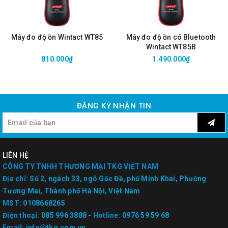
Máy đo độ ồn Wintact WT85
Máy đo độ ồn có Bluetooth
Wintact WT85B
810.000₫
1.490.000₫
ĐĂNG KÝ NHẬN TIN
LIÊN HỆ
CÔNG TY TNHH THƯƠNG MẠI TKG VIỆT NAM
Địa chỉ:
Số 2, ngách 33, ngõ Gốc Đề, phố Minh Khai, Phường
Tương Mai, Thành phố Hà Nội, Việt Nam
MST:
0108668265
Điện thoại:
085 996 3888
-
Hotline:
0976 59 59 68
Email:
info@tkg.com.vn