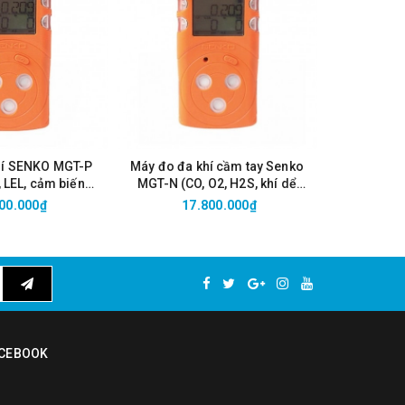
.
ếp cận.
hí SENKO MGT-P
Máy đo đa khí cầm tay Senko
 LEL, cảm biến
MGT-N (CO, O2, H2S, khí dể
alytic)
cháy)
00.000₫
17.800.000₫
CEBOOK