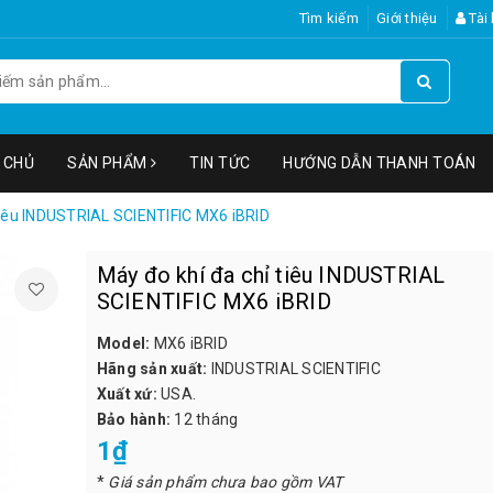
Tìm kiếm
Giới thiệu
Tài
 CHỦ
SẢN PHẨM
TIN TỨC
HƯỚNG DẪN THANH TOÁN
tiêu INDUSTRIAL SCIENTIFIC MX6 iBRID
Máy đo khí đa chỉ tiêu INDUSTRIAL
SCIENTIFIC MX6 iBRID
Model:
MX6 iBRID
Hãng sản xuất:
INDUSTRIAL SCIENTIFIC
Xuất xứ:
USA.
Bảo hành:
12 tháng
1₫
*
Giá sản phẩm chưa bao gồm VAT