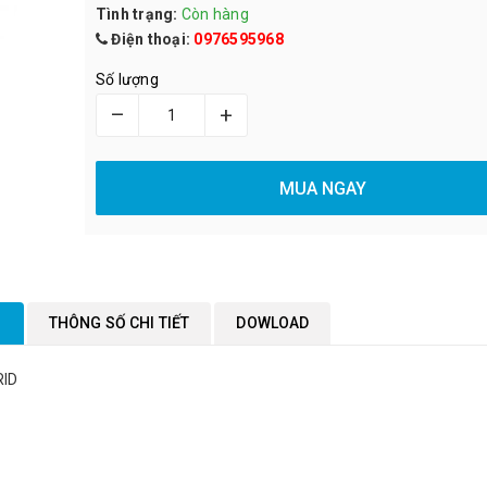
Tình trạng:
Còn hàng
Điện thoại:
0976595968
Số lượng
–
+
MUA NGAY
M
THÔNG SỐ CHI TIẾT
DOWLOAD
RID