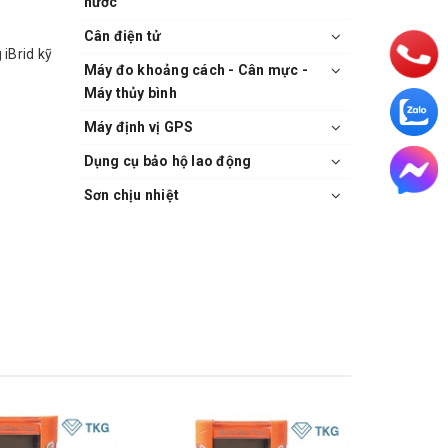
nước
Cân điện tử
 iBrid kỹ
Máy đo khoảng cách - Cân mực -
Máy thủy bình
Máy định vị GPS
Dụng cụ bảo hộ lao động
Sơn chịu nhiệt
à cách
4 (0-5%),
h, SO2,