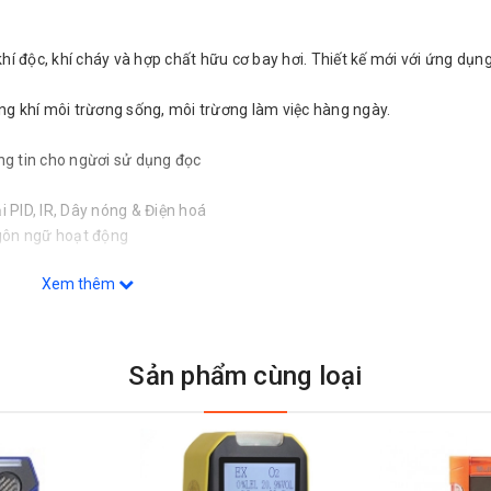
í độc, khí cháy và hợp chất hữu cơ bay hơi. Thiết kế mới với ứng dụng
g khí môi trừơng sống, môi trừơng làm việc hàng ngày.
ông tin cho ngừơi sử dụng đọc
i PID, IR, Dây nóng & Điện hoá
gôn ngữ hoạt động
Xem thêm
hành liên tục đến 36 giờ
oại khí tại 1 phút trong thời gian 1 năm
h tín hiệu hiển thị như đèn báo, âm thanh, hiệu chuẩn, datalogging v
Sản phẩm cùng loại
tra bơm bên trong trứơc khi sử dụng
ừơng sử dụng độc hại
loại khí Option: LEL (Pentane), LEL (Methane), CH4 IR (0-100% vol.), CH
 bay hơi (VOCs), H2S, O2, NO2, CO, CO/H2S,NH3, Cl2, ClO2 PH3 CO Hig