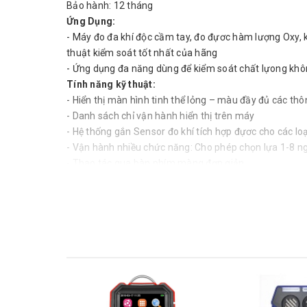
Bảo hành: 12 tháng
Ứng Dụng:
- Máy đo đa khí độc cầm tay, đo đựơc hàm lượng Oxy, kh
thuật kiểm soát tốt nhất của hãng
- Ứng dụng đa năng dùng để kiểm soát chất lựong khôn
Tính năng kỹ thuật:
- Hiển thị màn hình tinh thể lỏng – màu đầy đủ các th
- Danh sách chỉ vận hành hiển thị trên máy
- Hệ thống gắn Sensor đo khí tích hợp đựơc cho các loạ
- Vận hành nhiều chức năng: Cho phép chọn lựa 1-8 n
- Thao tác qua bàn phím màng đơn giản
- Sử dụng Pin sạc Lithium-Ion, thời gian cho phép vận 
- Bộ nhớ trong máy cho phép lưu giữ giá trị đọc cho 6 l
- Măc định hệ thống: Máy cho phép ngừơi dùng mặc địn
vận hành khác
- Máy có chức năng tự kiểm tra khi khởi động và kiểm 
- Máy thiết kế kín nước, bảo vệ trong điều kiện môi tr
Thông số kỹ thuật:
- Máy đo khí đa chỉ tiêu khí loại cầm tay, dùng đo các 
Hydrocarbons IR (0-100% LEL), các hợp chất hữu cơ dễ