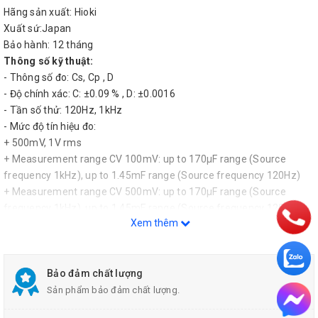
Hãng sản xuất: Hioki
Xuất sứ:Japan
Bảo hành: 12 tháng
Thông số kỹ thuật:
- Thông số đo: Cs, Cp , D
- Độ chính xác: C: ±0.09 % , D: ±0.0016
- Tần số thử: 120Hz, 1kHz
- Mức độ tín hiệu đo:
+ 500mV, 1V rms
+ Measurement range CV 100mV: up to 170μF range (Source
frequency 1kHz), up to 1.45mF range (Source frequency 120Hz)
+ Measurement range CV 500mV: up to 170μF range (Source
frequency 1kHz), up to 1.45mF range (Source frequency 120Hz)
Xem thêm
+ Measurement range CV 1V: up to 70μF range (Source frequency
1kHz), up to 700μF range (Source frequency 120Hz)
- Điện trở đầu ra: 5Ω
- Hiển thị: LED (six digits, full scale count depends on measurement
Bảo đảm chất lượng
range)
Sản phẩm bảo đảm chất lượng.
- Thời gian đo: 2ms typical (1 kHz, FAST mode)