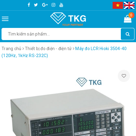
0
Toggle
navigation
Trang chủ
Thiết bị đo điện - điện tử
Máy đo LCR Hioki 3504-40
(120Hz, 1kHz RS-232C)