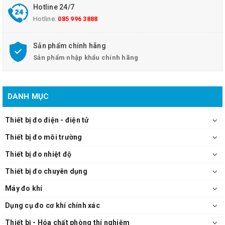
- Chức năng: BIN (measurement values can be classified by rank)
Hotline 24/7
(3504-50, 3504-60), Trigger-synchronous output, Setting
Hotline:
085 996 3888
configurations can be stored, Comparator, Averaging, Low-C reject
(bad contact detection), Chatter detection, EXT. I/O, RS-232C (all
Sản phẩm chính hãng
models standard)
Sản phẩm nhập khẩu chính hãng
- Nguồn: Selectable 100, 120, 220 or 240V AC ±10%, 50/60Hz,
110VA max.
- Kích thước: 260mm(10.24in)W × 100mm(3.94in)H ×
220mm(8.66in)D
DANH MỤC
- Khối lượng: 3.8kg(134.0oz)
- Phụ kiện đi kèm: Power cord(1), Fuse(1).
Thiết bị đo điện - điện tử
Thiết bị đo môi trường
Máy đo LCR Hioki 3504-40
Thiết bị đo nhiệt độ
Thiết bị đo chuyên dụng
Máy đo khí
Dụng cụ đo cơ khí chính xác
Thiết bị - Hóa chất phòng thí nghiệm