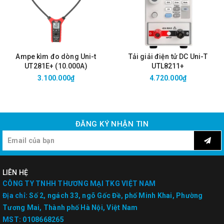
Ampe kìm đo dòng Uni-t
Tải giải điện tử DC Uni-T
UT281E+ (10.000A)
UTL8211+
3.100.000₫
4.720.000₫
ĐĂNG KÝ NHẬN TIN
LIÊN HỆ
CÔNG TY TNHH THƯƠNG MẠI TKG VIỆT NAM
Địa chỉ:
Số 2, ngách 33, ngõ Gốc Đề, phố Minh Khai, Phường
Tương Mai, Thành phố Hà Nội, Việt Nam
MST:
0108668265