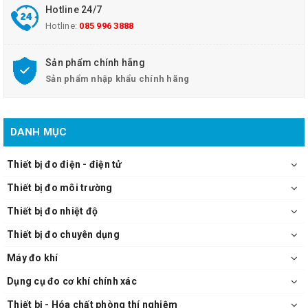
- Chức năng: 4-terminal contact check function, BIN (measurement
Hotline 24/7
values can be classified by rank) (3504-50, 3504-60), Trigger-
Hotline:
085 996 3888
synchronous output, Setting configurations can be stored,
Comparator, Averaging, Low-C reject (bad contact detection),
Sản phẩm chính hãng
Chatter detection, EXT. I/O, RS-232C (all models standard)
Sản phẩm nhập khẩu chính hãng
- Nguồn: Selectable 100, 120, 220 or 240V AC ±10%, 50/60Hz,
110VA max.
- Kích thước: 260mm(10.24in)W × 100mm(3.94in)H ×
220mm(8.66in)D
DANH MỤC
- Khối lượng: 3.8kg(134.0oz)
- Phụ kiện đi kèm: Power cord(1), Fuse(1).
Thiết bị đo điện - điện tử
Thiết bị đo môi trường
Máy đo LCR Hioki 3504-60
Thiết bị đo nhiệt độ
Thiết bị đo chuyên dụng
Máy đo khí
Dụng cụ đo cơ khí chính xác
Thiết bị - Hóa chất phòng thí nghiệm