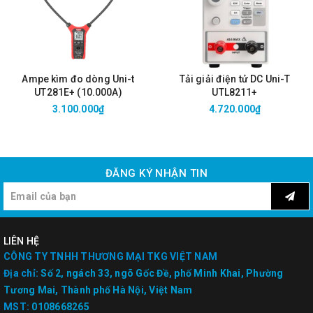
Ampe kìm đo dòng Uni-t
Tải giải điện tử DC Uni-T
UT281E+ (10.000A)
UTL8211+
3.100.000₫
4.720.000₫
ĐĂNG KÝ NHẬN TIN
LIÊN HỆ
CÔNG TY TNHH THƯƠNG MẠI TKG VIỆT NAM
Địa chỉ:
Số 2, ngách 33, ngõ Gốc Đề, phố Minh Khai, Phường
Tương Mai, Thành phố Hà Nội, Việt Nam
MST:
0108668265