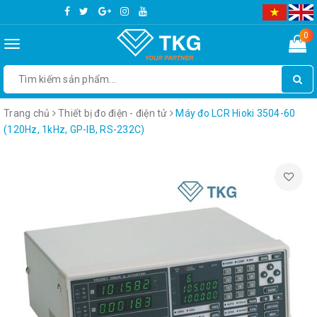
0
Toggle
navigation
Trang chủ
Thiết bị đo điện - điện tử
Máy đo LCR Hioki 3504-60
(120Hz, 1kHz, GP-IB, RS-232C)