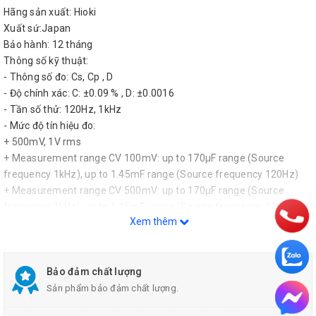
Hãng sản xuất: Hioki
Xuất sứ:Japan
Bảo hành: 12 tháng
Thông số kỹ thuật:
- Thông số đo: Cs, Cp , D
- Độ chính xác: C: ±0.09 % , D: ±0.0016
- Tần số thử: 120Hz, 1kHz
- Mức độ tín hiệu đo:
+ 500mV, 1V rms
+ Measurement range CV 100mV: up to 170μF range (Source
frequency 1kHz), up to 1.45mF range (Source frequency 120Hz)
+ Measurement range CV 500mV: up to 170μF range (Source
frequency 1kHz), up to 1.45mF range (Source frequency 120Hz)
Xem thêm
+ Measurement range CV 1V: up to 70μF range (Source frequency
1kHz), up to 700μF range (Source frequency 120Hz)
- Điện trở đầu ra: 5Ω
- Hiển thị: LED (six digits, full scale count depends on measurement
Bảo đảm chất lượng
range)
Sản phẩm bảo đảm chất lượng.
- Thời gian đo: 2ms typical (1 kHz, FAST mode)