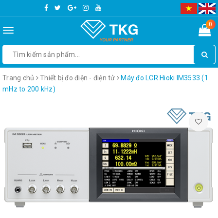
0
Toggle
navigation
Trang chủ
Thiết bị đo điện - điện tử
Máy đo LCR Hioki IM3533 (1
mHz to 200 kHz)