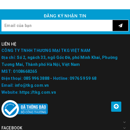
ĐĂNG KÝ NHẬN TIN
LIÊN HỆ
CÔNG TY TNHH THƯƠNG MẠI TKG VIỆT NAM
Địa chỉ:
Số 2, ngách 33, ngõ Gốc Đề, phố Minh Khai, Phường
Tương Mai, Thành phố Hà Nội, Việt Nam
MST:
0108668265
Điện thoại:
085 996 3888
-
Hotline:
0976 59 59 68
Email:
info@tkg.com.vn
Website:
https://tkg.com.vn
FACEBOOK