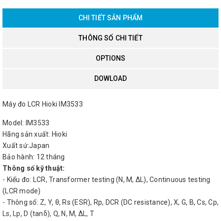
CHI TIẾT SẢN PHẨM
THÔNG SỐ CHI TIẾT
OPTIONS
DOWLOAD
Máy đo LCR Hioki IM3533
Model: IM3533
Hãng sản xuất: Hioki
Xuất sứ:Japan
Bảo hành: 12 tháng
Thông số kỹ thuật:
- Kiểu đo: LCR, Transformer testing (N, M, ΔL), Continuous testing
(LCR mode)
- Thông số: Z, Y, θ, Rs (ESR), Rp, DCR (DC resistance), X, G, B, Cs, Cp,
Ls, Lp, D (tanδ), Q, N, M, ΔL, T