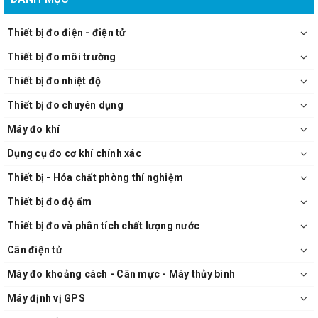
(6.61 in) D
- Khối lượng: 3.1 kg (109.3 oz)
Thiết bị đo điện - điện tử
-
Phụ kiện đi kèm
: Power cord ×1, Instruction Manual ×1, CD-R
Thiết bị đo môi trường
(Includes PC commands and sample software) ×1.
Thiết bị đo nhiệt độ
Máy đo LCR Hioki IM3533
Thiết bị đo chuyên dụng
Máy đo khí
Dụng cụ đo cơ khí chính xác
Thiết bị - Hóa chất phòng thí nghiệm
Thiết bị đo độ ẩm
Thiết bị đo và phân tích chất lượng nước
Cân điện tử
Máy đo khoảng cách - Cân mực - Máy thủy bình
Máy định vị GPS