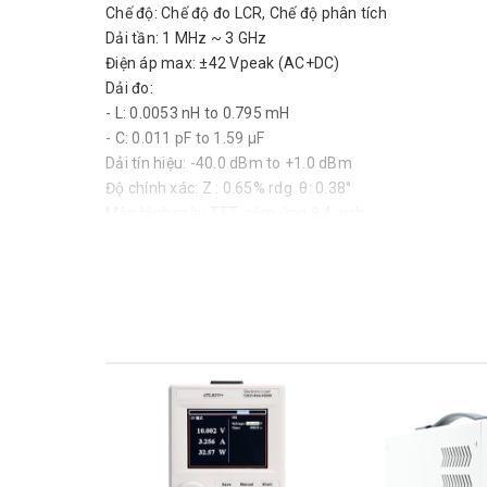
Chế độ: Chế độ đo LCR, Chế độ phân tích
Dải tần: 1 MHz ~ 3 GHz
Điện áp max: ±42 Vpeak (AC+DC)
Dải đo:
- L: 0.0053 nH to 0.795 mH
- C: 0.011 pF to 1.59 μF
Dải tín hiệu: -40.0 dBm to +1.0 dBm
Độ chính xác: Z : 0.65% rdg. θ: 0.38°
Màn hình màu TFT, cảm ứng 8.4 inch
Tốc độ xử lý: Chế độ Fast 0.5ms, MED 0.9 ms, SLOW 2
Giao tiếp: LAN, USB, EXT I/O Option:RS-232C, GPIB
Thông số trên màn hình:
Z:0.00 m to 9.99999 GΩ
Y:0.000 n to 9.99999 GS
θ:±(0.000° to 180.000°)
X:±(0.00 m to 9.99999 GΩ)
G:±(0.000 n to 9.99999 GS)
B:±(0.000 n to 9.99999 GS)
Q:±(0.00 to 9999.99)