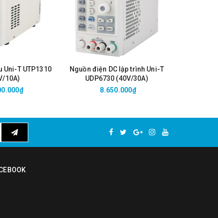
u Uni-T UTP1310
Nguồn điện DC lập trình Uni-T
Nguồn DC
V/10A)
UDP6730 (40V/30A)
UTP3305-
00.000₫
8.650.000₫
5
CEBOOK