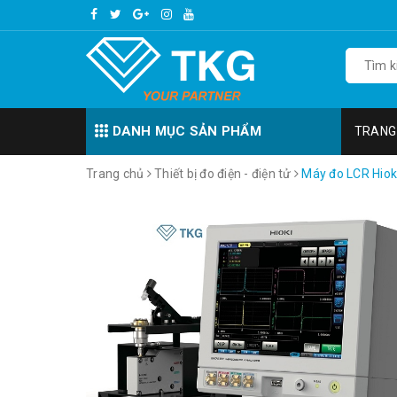
DANH MỤC SẢN PHẨM
TRANG
Trang chủ
Thiết bị đo điện - điện tử
Máy đo LCR Hiok