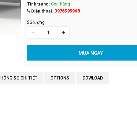
Tình trạng:
Còn hàng
Điện thoại:
0976595968
Số lượng
–
+
MUA NGAY
THÔNG SỐ CHI TIẾT
OPTIONS
DOWLOAD