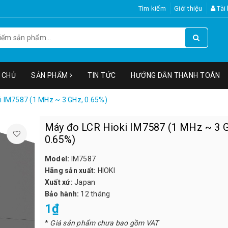
Tìm kiếm
Giới thiệu
Tài
 CHỦ
SẢN PHẨM
TIN TỨC
HƯỚNG DẪN THANH TOÁN
i IM7587 (1 MHz ~ 3 GHz, 0.65%)
Máy đo LCR Hioki IM7587 (1 MHz ~ 3 
0.65%)
Model:
IM7587
Hãng sản xuất:
HIOKI
Xuất xứ:
Japan
Bảo hành:
12 tháng
1₫
*
Giá sản phẩm chưa bao gồm VAT