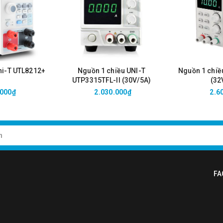
Uni-T UTL8212+
Nguồn 1 chiều UNI-T
Nguồn 1 chiề
UTP3315TFL-II (30V/5A)
(32
.000₫
2.030.000₫
2.6
 nguồn, HDSD, Đĩa phân tích trở kháng.
FA