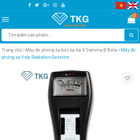
0
Toggle
navigation
Trang chủ
Máy đo phóng xạ bức xạ tia X Gamma β-Beta
Máy đo
phóng xạ Velp Radiation Detector