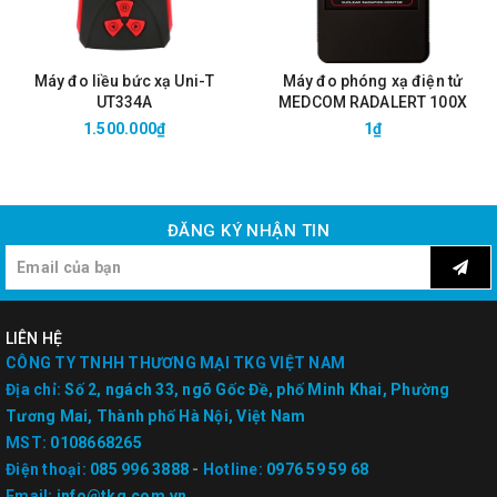
Máy đo liều bức xạ Uni-T
Máy đo phóng xạ điện tử
UT334A
MEDCOM RADALERT 100X
1.500.000₫
1₫
ĐĂNG KÝ NHẬN TIN
LIÊN HỆ
CÔNG TY TNHH THƯƠNG MẠI TKG VIỆT NAM
Địa chỉ:
Số 2, ngách 33, ngõ Gốc Đề, phố Minh Khai, Phường
Tương Mai, Thành phố Hà Nội, Việt Nam
MST:
0108668265
Điện thoại:
085 996 3888
-
Hotline:
0976 59 59 68
Email:
info@tkg.com.vn