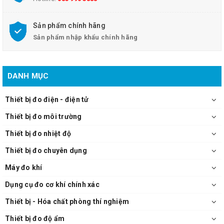
- Độ nhạy: detector α giảm tới 2.5 MeV, với hiệu quả phát hiện hơn
80% tại 3.5 MeV
Sản phẩm chính hãng
- Độ nhạy: detector β tại 150 keV hiệu quả phát hiện 75%
Sản phẩm nhập khẩu chính hãng
- Độ nhạy tia gamma và tia X phát hiện dưới 10keV qua cửa số cuối
và 40keV qua hộp
Cung cấp bao gồm:
- Máy chính
DANH MỤC
- Hướng dẫn sử dụng
Thiết bị đo điện - điện tử
Thiết bị đo môi trường
Thiết bị đo nhiệt độ
Thiết bị đo chuyên dụng
Máy đo khí
Dụng cụ đo cơ khí chính xác
Thiết bị - Hóa chất phòng thí nghiệm
Thiết bị đo độ ẩm