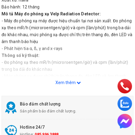
Xuất xứ: Italia
Bảo hành: 12 tháng
Mô tả Máy đo phóng xạ Velp Radiation Detector:
- Máy đo phóng xạ máy được hiệu chuẩn tại nơi sản xuất. Đo phóng
xạ theo mR/h (microroentgen/giờ) và cpm (lần/phút) trong ba dải
đo khác nhau, mức phóng xạ được chỉ thị trên thang đo, đèn LED và
âm thanh báo hiệu
- Phát hiện tia α, ß, γ and x-rays
Thông số kỹ thuật:
- Đo phóng xạ theo mR/h (microroentgen/giờ) và cpm (lần/phút)
trong ba dải đo khác nhau
- Mức phóng xạ được chỉ thị trên thang đo, đèn LED và âm thanh
Xem thêm
báo hiệu
- Dải đo:
+ 0.5 - 5.0 - 50 mR/h
+ 500 - 5000 - 50000 cpm
Bảo đảm chất lượng
+ 5 - 50 - 500 mSv
Sản phẩm bảo đảm chất lượng.
- Nguồn cung cấp: Pin 9V, tuổi thọ pin 2000 h
- Trọng lượng: 0.25 kg
Hotline 24/7
- Kích thước (W x H x D): 75x145x38 mm
Hotline:
085 996 3888