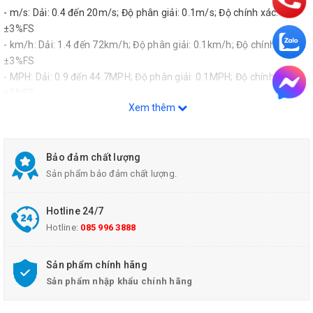
- m/s: Dải: 0.4 đến 20m/s; Độ phân giải: 0.1m/s; Độ chính xác:
±3%FS
- km/h: Dải: 1.4 đến 72km/h; Độ phân giải: 0.1km/h; Độ chính xác:
±3%FS
- MPH: Dải: 0.9 đến 44.7MPH; Độ phân giải: 0.1MPH; Độ chính xác:
±3%FS
Xem thêm
- knots: Dải: 0.8 to 38.8 knots; Độ phân giải: 0.1knots; Độ chính xác:
±3%FS
Đo lưu lượng:
- CFM: Dải: 0.847 đến 1,271,300; 0.001CFM
Bảo đảm chất lượng
- CMM: Dải: 0.024 đến 36,000; 0.001CMM
Sản phẩm bảo đảm chất lượng.
Nhiệt độ (không khí): Dải: 0 đến 50°C; Độ phân giải: 0.1°; Độ chính
xác: ±1.2°C
Hotline 24/7
Nhiệt độ (Loại K): Dải: -100°C đến 1300°C; Độ phân giải: 0.1°; Độ
Hotline:
085 996 3888
chính xác: ±(0.4% + 1°C)
Kích thước: 5.5 x 1.8 x 1.2" (141 x 45 x 20mm)
Sản phẩm chính hãng
Trọng lượng: 5.6oz (160g)
Sản phẩm nhập khẩu chính hãng
Đường kính cánh quạt: ~1" (27mm)
Phụ kiện kèm theo: Đai đeo tay, Que đo kiểu K, 3 Pin AAA, HDSD