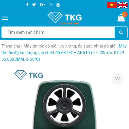
0
Toggle
navigation
Trang chủ
Máy đo tốc độ gió, lưu lượng, áp suất, nhiệt độ gió
Máy
đo tốc độ lưu lượng gió nhiệt độ EXTECH AN510 (0.4-20m/s, 0.024-
36,000CMM, 0-50°C)