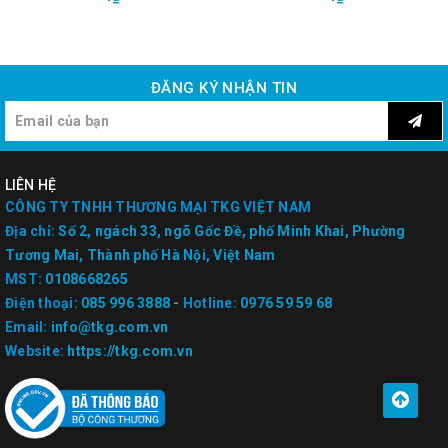
ĐĂNG KÝ NHẬN TIN
LIÊN HỆ
CÔNG TY TNHH THƯƠNG MẠI TKG VIỆT NAM
Địa chỉ:
Số 2, ngách 33, ngõ Gốc Đề, phố Minh Khai, Phường
Tương Mai, Thành phố Hà Nội, Việt Nam
MST:
0108668265
Điện thoại:
085 996 3888
-
Hotline:
0976 59 59 68
Email:
info@tkg.com.vn
Website:
https://tkg.com.vn