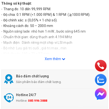
Thông số kỹ thuật:
- Thang đo: 10 đến 99,999 RPM.
- Độ chia: 0.1 RPM (<1.000 RPM) & 1 RPM (≧1000 RPM).
- Độ chính xác: ± (0,05% + 1 chữ số).
- Khoảng cách đo: 50 – 2000 mm
- Nguồn sáng lade: nhỏ hơn 1 mW , bước sóng 645 nm
- Chuẩn thời gian: dùng thạch anh 4.194 MHz
- Mạch điện: Dành riêng một chip vi LSI mạch
- Bộ nhớ: Lưu giá trị cuối , giá trị max , min
- Kích thước: 190 x 72 x 37 mm;
Xem thêm
- Khối lượng: 250 g
- Nguồn cấp: Pin 1.5V AA x 4
- Dòng tiêu thụ: 20 mA
- Môi trường hoạt động: 0℃ – 50℃, < 80% RH
Bảo đảm chất lượng
Máy đo tốc độ vòng quay Lutron DT-2234BL Cung cấp trọn bộ
Sản phẩm bảo đảm chất lượng.
gồm:
- Máy đo
Hotline 24/7
- Hộp đựng
Hotline:
085 996 3888
- Băng phản chiếu