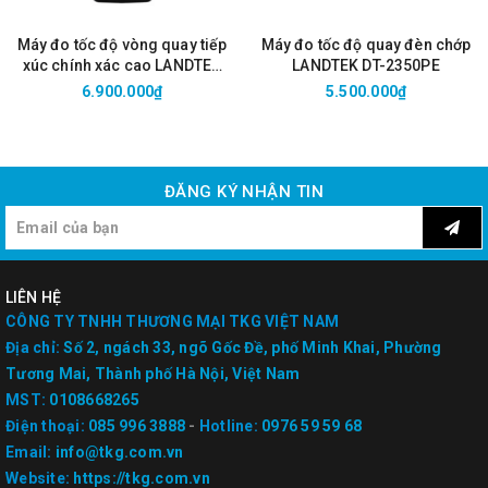
Máy đo tốc độ vòng quay tiếp
Máy đo tốc độ quay đèn chớp
xúc chính xác cao LANDTEK
LANDTEK DT-2350PE
ES-2100L
6.900.000₫
5.500.000₫
ĐĂNG KÝ NHẬN TIN
LIÊN HỆ
CÔNG TY TNHH THƯƠNG MẠI TKG VIỆT NAM
Địa chỉ:
Số 2, ngách 33, ngõ Gốc Đề, phố Minh Khai, Phường
Tương Mai, Thành phố Hà Nội, Việt Nam
MST:
0108668265
Điện thoại:
085 996 3888
-
Hotline:
0976 59 59 68
Email:
info@tkg.com.vn
Website:
https://tkg.com.vn