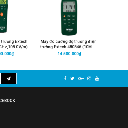
 trường Extech
Máy đo cường độ trường điện
Máy đo đi
5GHz,108.0V/m)
trường Extech 480846 (10MHz
EMF839 (
to 8GHz, 108.0V/m)
00.000₫
14.500.000₫
2
CEBOOK