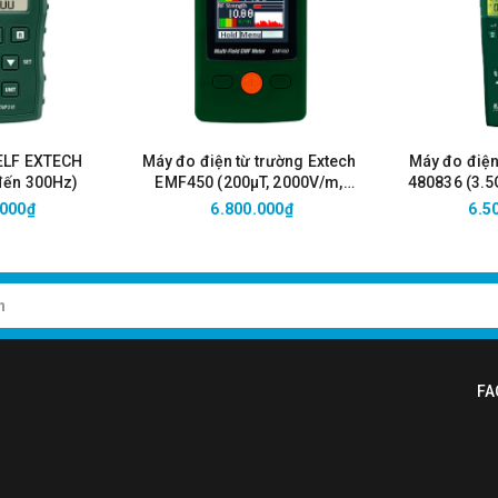
ELF EXTECH
Máy đo điện từ trường Extech
Máy đo điện
đến 300Hz)
EMF450 (200μT, 2000V/m,
480836 (3.
50MHz to 3.5GHz)
manual ×1
.000₫
6.800.000₫
6.5
T3470) ×1
, Carrying case ×1
FA