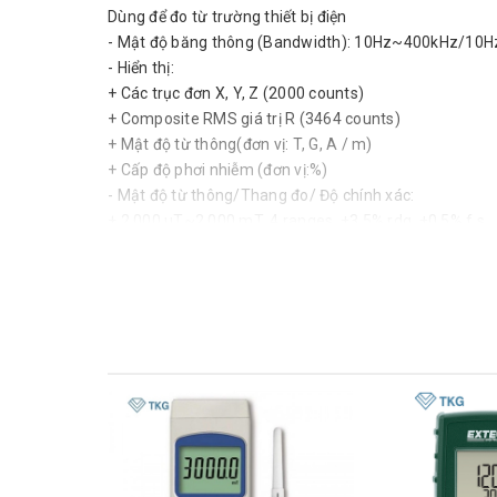
Dùng để đo từ trường thiết bị điện
- Mật độ băng thông (Bandwidth): 10Hz~400kHz/1
- Hiển thị:
+ Các trục đơn X, Y, Z (2000 counts)
+ Composite RMS giá trị R (3464 counts)
+ Mật độ từ thông(đơn vị: T, G, A / m)
+ Cấp độ phơi nhiễm (đơn vị:%)
- Mật độ từ thông/Thang đo/ Độ chính xác:
+ 2.000 μT~2.000 mT, 4 ranges, ±3.5% rdg. ±0.5% f.s
+ 3.464 μT~3.464 mT, 4 ranges, ±3.5% rdg. ±0.5% f.s
- Giao tiếp: Lưu dữ liệu trên máy tính
- Chức năng bổ sung:
+ Bộ nhớ lưu đến 99 giá trị đo
+ Giữ giá trị lớn nhất, tự động tắt nguồn
+ Có tiếng chuông khi tắt/bật máy
- Nguồn:
+ LR6 alkaline battery ×4, chạy liên tục được 10h
+ Hoặc AC ADAPTER 9445-02 (1.0 VA max. consumpt
- Khối lượng sản phẩm: