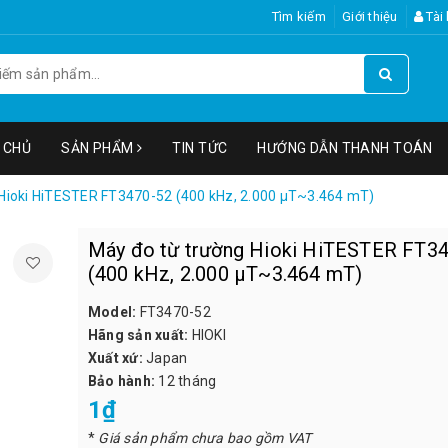
Tìm kiếm
Giới thiệu
Tài
 CHỦ
SẢN PHẨM
TIN TỨC
HƯỚNG DẪN THANH TOÁN
 Hioki HiTESTER FT3470-52 (400 kHz, 2.000 μT~3.464 mT)
Máy đo từ trường Hioki HiTESTER FT3
(400 kHz, 2.000 μT~3.464 mT)
Model:
FT3470-52
Hãng sản xuất:
HIOKI
Xuất xứ:
Japan
Bảo hành:
12 tháng
1₫
*
Giá sản phẩm chưa bao gồm VAT