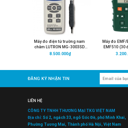
+ Máy chính: 830g
+ Sensor 100cm2: 220g
+ Sensor 3 cm2: 95g
- Kích thước sản phẩm:
+ Máy chính: 100*150*42mm
+ Sensor 100cm2: φ122mm*295 mmL
+ Sensor 3 cm2: φ27mm*165mmL
Máy đo điện từ trường nam
Máy đo EMF/
châm LUTRON MG-3003SD
EMF510 (30 
- Phụ kiện đi kèm:
(DC 3000mT, AC 1500mT)
+ 100 cm2 Sensor ×1, 3 cm2 Sensor ×1, Instruction 
8.500.000₫
3.200
+ CD-R (PC application software DATA VIEWER for F
+ USB cable ×1, LR6 alkaline battery ×4
+ AC ADAPTER (9445-02 or 9445-03 for EU) ×1
ĐĂNG KÝ NHẬN TIN
+ EXTENSION CABLE 9758 ×1, OUTPUT CABLE 9759 ×1
Máy đo từ trường Hioki HiTESTER FT3470-52
LIÊN HỆ
CÔNG TY TNHH THƯƠNG MẠI TKG VIỆT NAM
Địa chỉ:
Số 2, ngách 33, ngõ Gốc Đề, phố Minh Khai,
Phường Tương Mai, Thành phố Hà Nội, Việt Nam