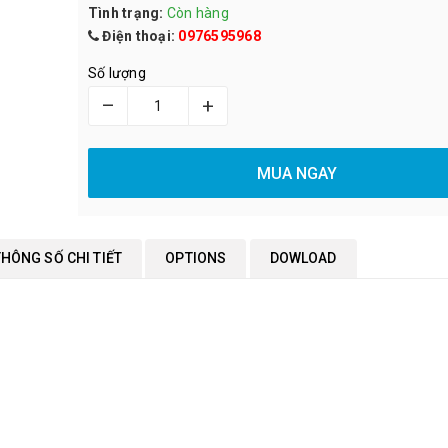
Tình trạng:
Còn hàng
Điện thoại:
0976595968
Số lượng
–
+
MUA NGAY
THÔNG SỐ CHI TIẾT
OPTIONS
DOWLOAD