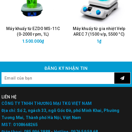
Máy khuấy từ EZDO MS-11C
Máy khuấy từ gia nhiệt Velp
(0-2000 rpm, 1L)
AREC 7 (1500 v/p, 5500 °C)
1.500.000₫
1₫
ĐĂNG KÝ NHẬN TIN
LIÊN HỆ
CÔNG TY TNHH THƯƠNG MẠI TKG VIỆT NAM
Địa chỉ:
Số 2, ngách 33, ngõ Gốc Đề, phố Minh Khai, Phường
Tương Mai, Thành phố Hà Nội, Việt Nam
MST:
0108668265
Điện thoại:
085 996 3888
-
Hotline:
0976 59 59 68