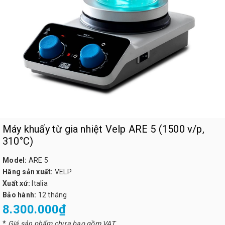
Máy khuấy từ gia nhiệt Velp ARE 5 (1500 v/p,
310°C)
Model:
ARE 5
Hãng sản xuất:
VELP
Xuất xứ:
Italia
Bảo hành:
12 tháng
8.300.000₫
*
Giá sản phẩm chưa bao gồm VAT