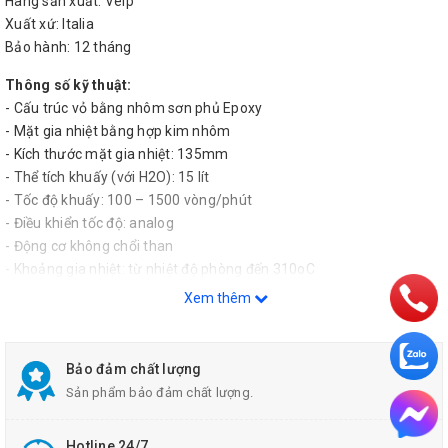
Hãng sản xuất: Velp
Xuất xứ: Italia
Bảo hành: 12 tháng
Thông số kỹ thuật:
- Cấu trúc vỏ bằng nhôm sơn phủ Epoxy
- Mặt gia nhiệt bằng hợp kim nhôm
- Kích thước mặt gia nhiệt: 135mm
- Thể tích khuấy (với H2O): 15 lít
- Tốc độ khuấy: 100 – 1500 vòng/phút
- Điều khiển tốc độ: analog
- Động cơ không chổi than
- Khoảng gia nhiệt: từ nhiệt độ phòng đến 310oC
- Điều khiển nhiệt độ: analog
Xem thêm
- Cảnh báo bền mặt gia nhiệt đang nóng bằng biểu tượng (bật sáng
khi nhiệt độ bề mặt gia nhiệt lớn hơn 50oC)
- Tiêu chuân an toàn IP42
Bảo đảm chất lượng
- Công suất: 630W
Sản phẩm bảo đảm chất lượng.
- Khối lượng: 1.7kg
- Kích thước: 160x85x270 mm
Hotline 24/7