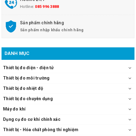
- Nguồn điện: 230V, 50-60Hz
Hotline:
085 996 3888
Cung cấp bao gồm:
+ Máy chính
+ Thanh khuấy từ
Sản phẩm chính hãng
+ Hướng dẫn sử dụng
Sản phẩm nhập khẩu chính hãng
Máy khuấy từ gia nhiệt Velp ARE 5
DANH MỤC
Thiết bị đo điện - điện tử
Thiết bị đo môi trường
Thiết bị đo nhiệt độ
Thiết bị đo chuyên dụng
Máy đo khí
Dụng cụ đo cơ khí chính xác
Thiết bị - Hóa chất phòng thí nghiệm