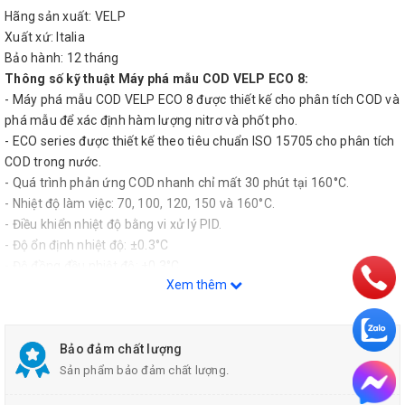
Hãng sản xuất: VELP
Xuất xứ: Italia
Bảo hành: 12 tháng
Thông số kỹ thuật Máy phá mẫu COD VELP ECO 8:
- Máy phá mẫu COD VELP ECO 8 được thiết kế cho phân tích COD và
phá mẫu để xác định hàm lượng nitrơ và phốt pho.
- ECO series được thiết kế theo tiêu chuẩn ISO 15705 cho phân tích
COD trong nước.
- Quá trình phản ứng COD nhanh chỉ mất 30 phút tại 160°C.
- Nhiệt độ làm việc: 70, 100, 120, 150 và 160°C.
- Điều khiển nhiệt độ bằng vi xử lý PID.
- Độ ổn định nhiệt độ: ±0.3°C
- Độ đồng đều nhiệt độ: ±0.3°C
Xem thêm
- Thời gian làm việc: 30, 60 và 120 phút hay hoạt động liên tục.
- Dung tích: 8 x ống thử Ø16mm và 1 x ống thử Ø22mm.
- Màn hình hiển thị số hiển thị nhiệt độ và thời gian phản ứng.
- Âm báo sau khi kết thúc mỗi chu trình phản ứng và tự động tắt.
Bảo đảm chất lượng
- Công suất: 140W
Sản phẩm bảo đảm chất lượng.
- Nguồn điện: 230V/ 50Hz