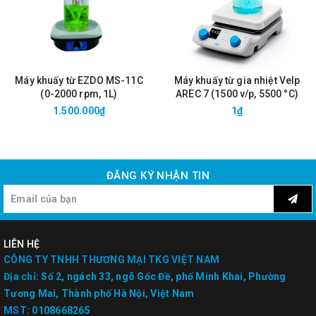
Máy khuấy từ EZDO MS-11C
Máy khuấy từ gia nhiệt Velp
(0-2000 rpm, 1L)
AREC 7 (1500 v/p, 5500 °C)
1.500.000₫
1₫
ĐĂNG KÝ NHẬN TIN
LIÊN HỆ
CÔNG TY TNHH THƯƠNG MẠI TKG VIỆT NAM
Địa chỉ:
Số 2, ngách 33, ngõ Gốc Đề, phố Minh Khai, Phường
Tương Mai, Thành phố Hà Nội, Việt Nam
MST:
0108668265