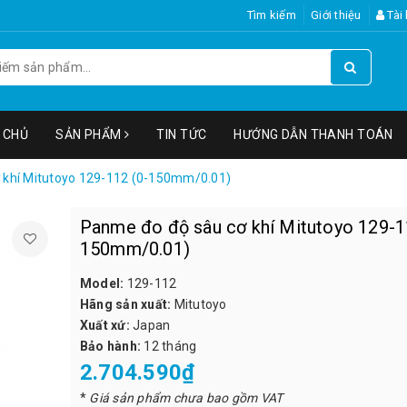
Tìm kiếm
Giới thiệu
Tài
 CHỦ
SẢN PHẨM
TIN TỨC
HƯỚNG DẪN THANH TOÁN
 khí Mitutoyo 129-112 (0-150mm/0.01)
Panme đo độ sâu cơ khí Mitutoyo 129-1
150mm/0.01)
Model:
129-112
Hãng sản xuất:
Mitutoyo
Xuất xứ:
Japan
Bảo hành:
12 tháng
2.704.590₫
*
Giá sản phẩm chưa bao gồm VAT