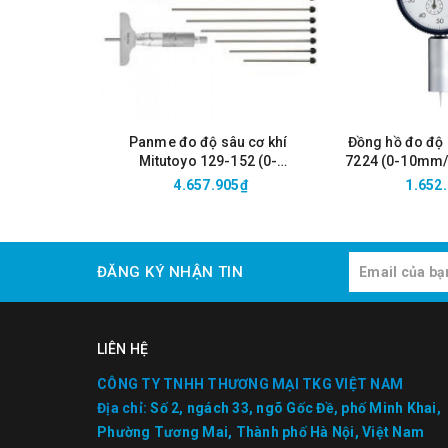
Panme đo độ sâu cơ khí
Đồng hồ đo độ 
Mitutoyo 129-152 (0-
7224 (0-10mm/
300mm/0.01)
tròn Ø
4.657.905₫
1.652
ĐĂNG KÝ NHẬN TIN
LIÊN HỆ
CÔNG TY TNHH THƯƠNG MẠI TKG VIỆT NAM
Địa chỉ:
Số 2, ngách 33, ngõ Gốc Đề, phố Minh Khai,
Phường Tương Mai, Thành phố Hà Nội, Việt Nam