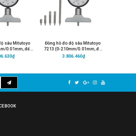
độ sâu Mitutoyo
Đồng hồ đo độ sâu Mitutoyo
Đồng hồ đ
mm/0.01mm, đến
7213 (0-210mm/0.01mm, đế
7211 (0-
.6mm)
63.5mm)
06.630₫
3.806.460₫
2
CEBOOK