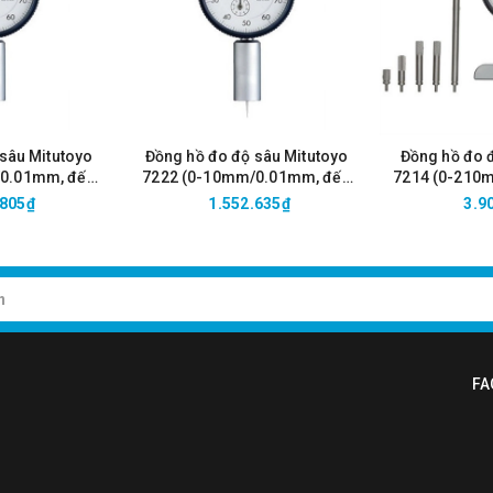
sâu Mitutoyo
Đồng hồ đo độ sâu Mitutoyo
Đồng hồ đo 
0.01mm, đến
7222 (0-10mm/0.01mm, đến
7214 (0-210
40mm)
tròn Ø16xmm)
101
.805₫
1.552.635₫
3.9
FA