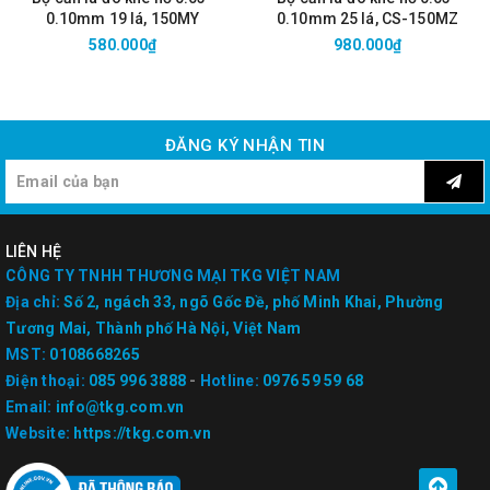
0.10mm 19 lá, 150MY
0.10mm 25 lá, CS-150MZ
580.000₫
980.000₫
ĐĂNG KÝ NHẬN TIN
LIÊN HỆ
CÔNG TY TNHH THƯƠNG MẠI TKG VIỆT NAM
Địa chỉ:
Số 2, ngách 33, ngõ Gốc Đề, phố Minh Khai, Phường
Tương Mai, Thành phố Hà Nội, Việt Nam
MST:
0108668265
Điện thoại:
085 996 3888
-
Hotline:
0976 59 59 68
Email:
info@tkg.com.vn
Website:
https://tkg.com.vn