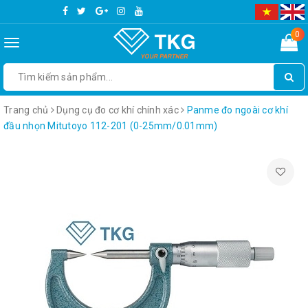
0
Toggle
navigation
Trang chủ
Dụng cụ đo cơ khí chính xác
Panme đo ngoài cơ khí
đầu nhọn Mitutoyo 112-201 (0-25mm/0.01mm)