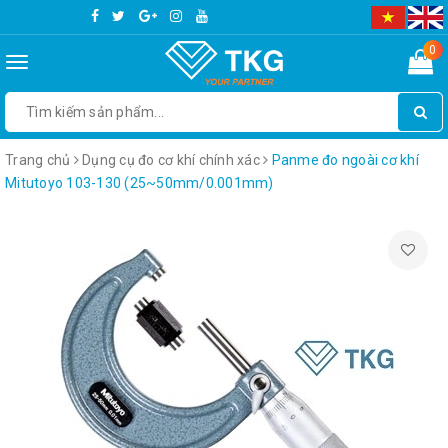
0
Toggle
navigation
Trang chủ
Dụng cụ đo cơ khí chính xác
Panme đo ngoài cơ khí
Mitutoyo 103-130 (25~50mm/0.001mm)