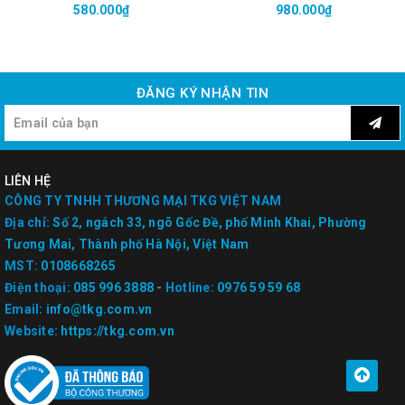
580.000₫
980.000₫
ĐĂNG KÝ NHẬN TIN
LIÊN HỆ
CÔNG TY TNHH THƯƠNG MẠI TKG VIỆT NAM
Địa chỉ:
Số 2, ngách 33, ngõ Gốc Đề, phố Minh Khai, Phường
Tương Mai, Thành phố Hà Nội, Việt Nam
MST:
0108668265
Điện thoại:
085 996 3888
-
Hotline:
0976 59 59 68
Email:
info@tkg.com.vn
Website:
https://tkg.com.vn