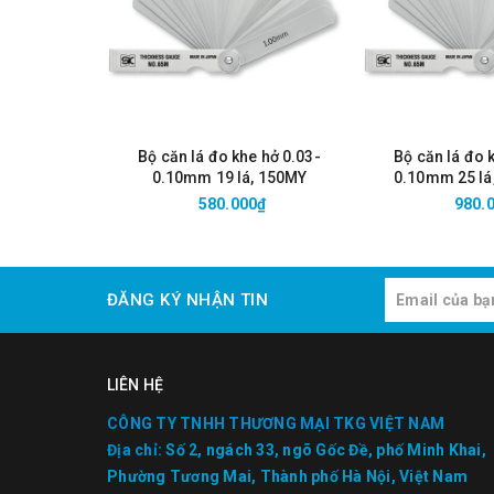
Bộ căn lá đo khe hở 0.03-
Bộ căn lá đo 
0.10mm 19 lá, 150MY
0.10mm 25 lá
580.000₫
980.
ĐĂNG KÝ NHẬN TIN
LIÊN HỆ
CÔNG TY TNHH THƯƠNG MẠI TKG VIỆT NAM
Địa chỉ:
Số 2, ngách 33, ngõ Gốc Đề, phố Minh Khai,
Phường Tương Mai, Thành phố Hà Nội, Việt Nam