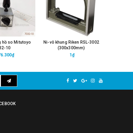
g hồ so Mitutoyo
Ni-vô khung Riken RSL-3002
Ni-vô khu
32-10
(300x300mm)
(2
76.300₫
1₫
CEBOOK