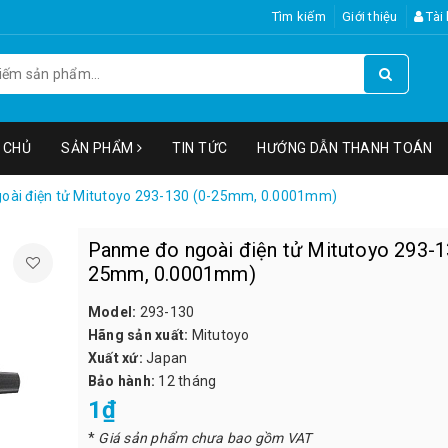
Tìm kiếm
Giới thiệu
Tài
 CHỦ
SẢN PHẨM
TIN TỨC
HƯỚNG DẪN THANH TOÁN
oài điện tử Mitutoyo 293-130 (0-25mm, 0.0001mm)
Panme đo ngoài điện tử Mitutoyo 293-1
25mm, 0.0001mm)
Model:
293-130
Hãng sản xuất:
Mitutoyo
Xuất xứ:
Japan
Bảo hành:
12 tháng
1₫
*
Giá sản phẩm chưa bao gồm VAT