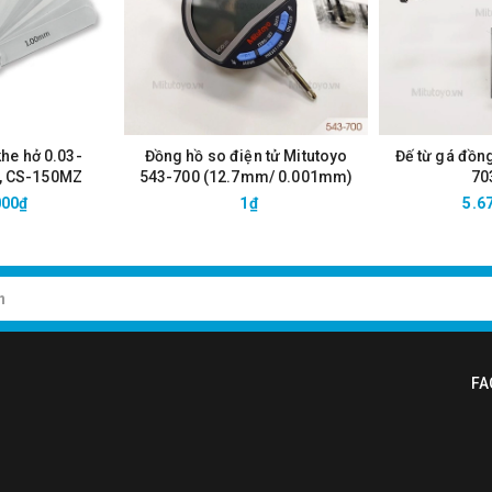
khe hở 0.03-
Đồng hồ so điện tử Mitutoyo
Đế từ gá đồn
, CS-150MZ
543-700 (12.7mm/ 0.001mm)
70
000₫
1₫
5.6
FA