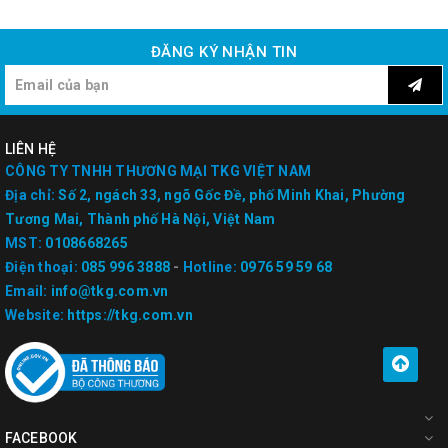
ĐĂNG KÝ NHẬN TIN
LIÊN HỆ
CÔNG TY TNHH THƯƠNG MẠI TKG VIỆT NAM
Địa chỉ:
Số 2, ngách 33, ngõ Gốc Đề, phố Minh Khai, Phường
Tương Mai, Thành phố Hà Nội, Việt Nam
MST:
0108668265
Điện thoại:
085 996 3888
-
Hotline:
0976 59 59 68
Email:
info@tkg.com.vn
Website:
https://tkg.com.vn
FACEBOOK