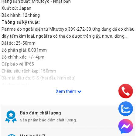
Hãng sản xuất: Mitutoyo - Nhật bản
Xuất xứ: Japan
Bảo hành: 12 tháng
Thông số kỹ thuật:
Panme đo ngoài điện tử Mitutoyo 389-272-30 Ứng dụng để đo chiều
dày tấm kim loại, ngoài ra có thể đo được trên giấy, nhựa, đồng,...
Dải đo: 25-50mm
Độ phân giải: 0.001mm
Độ chính xác: +/- 4µm
Cấp bảo vệ: IP65
Chiều sâu rãnh kẹp: 150mm
Bề mặt đầu đo: S-S (hai đầu hình cầu)
Hệ đơn vị: mét
Xem thêm
Bảo đảm chất lượng
Sản phẩm bảo đảm chất lượng.