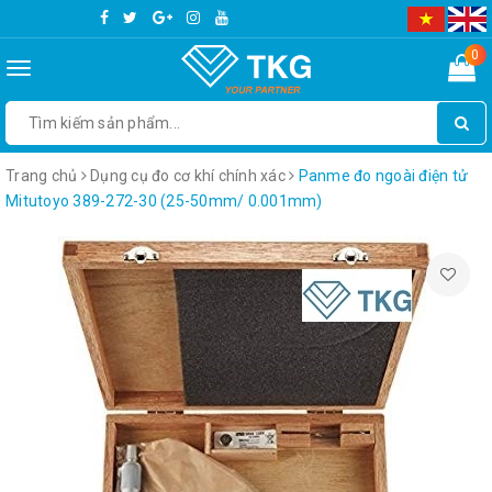
0
Toggle
navigation
Trang chủ
Dụng cụ đo cơ khí chính xác
Panme đo ngoài điện tử
Mitutoyo 389-272-30 (25-50mm/ 0.001mm)