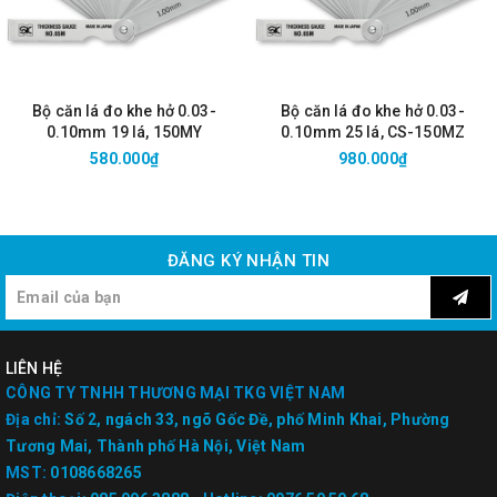
Bộ căn lá đo khe hở 0.03-
Bộ căn lá đo khe hở 0.03-
0.10mm 19 lá, 150MY
0.10mm 25 lá, CS-150MZ
580.000₫
980.000₫
ĐĂNG KÝ NHẬN TIN
LIÊN HỆ
CÔNG TY TNHH THƯƠNG MẠI TKG VIỆT NAM
Địa chỉ:
Số 2, ngách 33, ngõ Gốc Đề, phố Minh Khai, Phường
Tương Mai, Thành phố Hà Nội, Việt Nam
MST:
0108668265