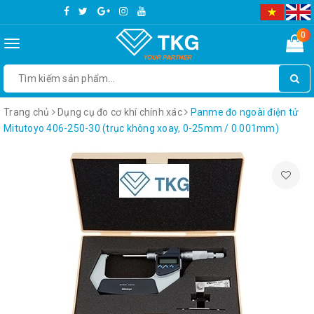
0
Toggle
navigation
Trang chủ
Dụng cụ đo cơ khí chính xác
Panme đo ngoài điện tử
Mitutoyo 406-250-30 (trục không xoay, 0-25mm / 0.001mm)