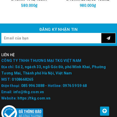
580.000₫
980.000₫
ĐĂNG KÝ NHẬN TIN
LIÊN HỆ
CÔNG TY TNHH THƯƠNG MẠI TKG VIỆT NAM
Địa chỉ:
Số 2, ngách 33, ngõ Gốc Đề, phố Minh Khai, Phường
Tương Mai, Thành phố Hà Nội, Việt Nam
MST:
0108668265
Điện thoại:
085 996 3888
-
Hotline:
0976 59 59 68
Email:
info@tkg.com.vn
Website:
https://tkg.com.vn