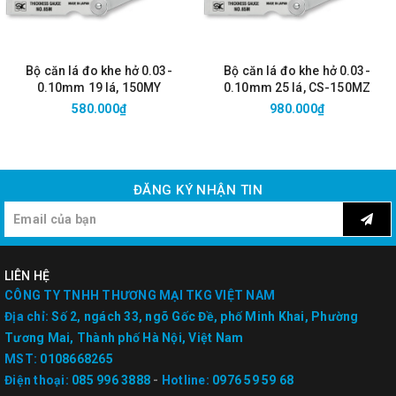
Bộ căn lá đo khe hở 0.03-
Bộ căn lá đo khe hở 0.03-
0.10mm 19 lá, 150MY
0.10mm 25 lá, CS-150MZ
580.000₫
980.000₫
ĐĂNG KÝ NHẬN TIN
LIÊN HỆ
CÔNG TY TNHH THƯƠNG MẠI TKG VIỆT NAM
Địa chỉ:
Số 2, ngách 33, ngõ Gốc Đề, phố Minh Khai, Phường
Tương Mai, Thành phố Hà Nội, Việt Nam
MST:
0108668265
Điện thoại:
085 996 3888
-
Hotline:
0976 59 59 68