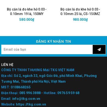
Bộ căn lá đo khe hở 0.03-
Bộ căn lá đo khe hở 0.03-
0.10mm 19 lá, 150MY
0.10mm 25 lá, CS-150MZ
580.000₫
980.000₫
ĐĂNG KÝ NHẬN TIN
LIÊN HỆ
CÔNG TY TNHH THƯƠNG MẠI TKG VIỆT NAM
Địa chỉ:
Số 2, ngách 33, ngõ Gốc Đề, phố Minh Khai, Phường
Tương Mai, Thành phố Hà Nội, Việt Nam
MST:
0108668265
Điện thoại:
085 996 3888
-
Hotline:
0976 59 59 68
Email:
info@tkg.com.vn
Website:
https://tkg.com.vn