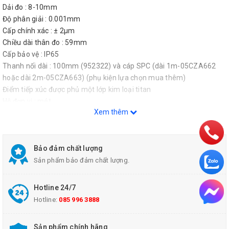
Dải đo : 8-10mm
Độ phân giải : 0.001mm
Cấp chính xác : ± 2µm
Chiều dài thân đo : 59mm
Cấp bảo vệ : IP65
Thanh nối dài : 100mm (952322) và cáp SPC (dài 1m-05CZA662
hoặc dài 2m-05CZA663) (phụ kiện lựa chọn mua thêm)
Điểm tiếp xúc được phủ một lớp kim loại titan
Hệ đơn vị : mét
Xem thêm
Bảo đảm chất lượng
Sản phẩm bảo đảm chất lượng.
Hotline 24/7
Hotline:
085 996 3888
Sản phẩm chính hãng