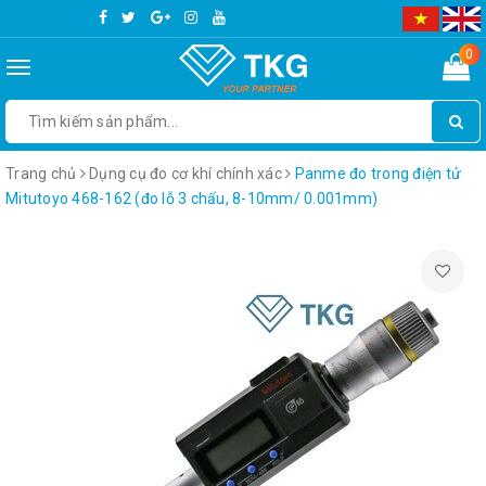
0
Toggle
navigation
Trang chủ
Dụng cụ đo cơ khí chính xác
Panme đo trong điện tử
Mitutoyo 468-162 (đo lỗ 3 chấu, 8-10mm/ 0.001mm)