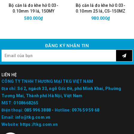
Bộ căn lá đo khe hở 0.03-
Bộ căn lá đo khe hở 0.03-
0.10mm 19 lá, 150MY
0.10mm 25 lá, CS-150MZ
580.000₫
980.000₫
ĐĂNG KÝ NHẬN TIN
LIÊN HỆ
CÔNG TY TNHH THƯƠNG MẠI TKG VIỆT NAM
Địa chỉ:
Số 2, ngách 33, ngõ Gốc Đề, phố Minh Khai, Phường
Tương Mai, Thành phố Hà Nội, Việt Nam
MST:
0108668265
Điện thoại:
085 996 3888
-
Hotline:
0976 59 59 68
Email:
info@tkg.com.vn
Website:
https://tkg.com.vn