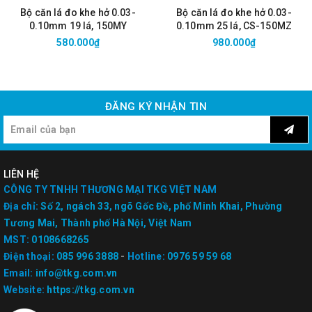
Bộ căn lá đo khe hở 0.03-
Bộ căn lá đo khe hở 0.03-
0.10mm 19 lá, 150MY
0.10mm 25 lá, CS-150MZ
580.000₫
980.000₫
ĐĂNG KÝ NHẬN TIN
LIÊN HỆ
CÔNG TY TNHH THƯƠNG MẠI TKG VIỆT NAM
Địa chỉ:
Số 2, ngách 33, ngõ Gốc Đề, phố Minh Khai, Phường
Tương Mai, Thành phố Hà Nội, Việt Nam
MST:
0108668265
Điện thoại:
085 996 3888
-
Hotline:
0976 59 59 68
Email:
info@tkg.com.vn
Website:
https://tkg.com.vn