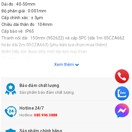
Dải đo : 40-50mm
Độ phân giải : 0.001mm
Cấp chính xác : ± 3µm
Chiều dài thân đo : 104mm
Cấp bảo vệ : IP65
Thanh nối dài : 150mm (952622) và cáp SPC (dài 1m-05CZA662
hoặc dài 2m-05CZA663) (phụ kiện lựa chọn mua thêm)
Điểm tiếp xúc được phủ một lớp kim loại titan
Hệ đơn vị : mét
Xem thêm
Bảo đảm chất lượng
Sản phẩm bảo đảm chất lượng.
Hotline 24/7
Hotline:
085 996 3888
Sản phẩm chính hãng