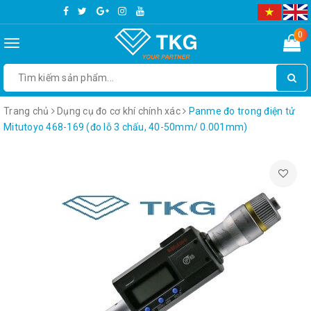
0
Toggle
navigation
Trang chủ
Dụng cụ đo cơ khí chính xác
Panme đo trong điện tử
Mitutoyo 468-169 (đo lỗ 3 chấu, 40-50mm/ 0.001mm)