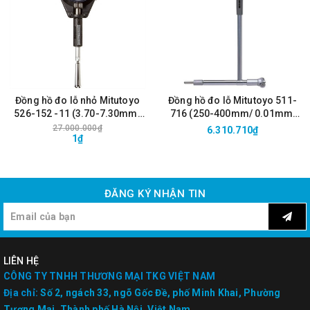
Đồng hồ đo lỗ nhỏ Mitutoyo
Đồng hồ đo lỗ Mitutoyo 511-
526-152 -11 (3.70-7.30mm/
716 (250-400mm/ 0.01mm,
0.01mm, bao gồm đồng hồ
bao gồm đồng hồ so)
27.000.000₫
6.310.710₫
1₫
so)
ĐĂNG KÝ NHẬN TIN
LIÊN HỆ
CÔNG TY TNHH THƯƠNG MẠI TKG VIỆT NAM
Địa chỉ:
Số 2, ngách 33, ngõ Gốc Đề, phố Minh Khai, Phường
Tương Mai, Thành phố Hà Nội, Việt Nam