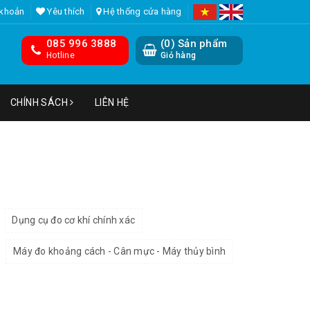
 khoản
Yêu thích
Hệ thống cửa hàng
085 996 3888
(
0
) Sản phẩm
Hotline
Giỏ hàng
CHÍNH SÁCH
LIÊN HỆ
Dụng cụ đo cơ khí chính xác
Máy đo khoảng cách - Cân mực - Máy thủy bình