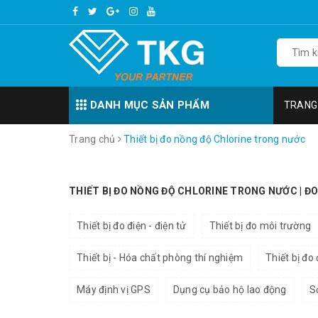
DANH MỤC SẢN PHẨM
TRANG
Trang chủ
Thiết bị đo nồng độ Chlorine trong nước
THIẾT BỊ ĐO NỒNG ĐỘ CHLORINE TRONG NƯỚC | ĐO
Thiết bị đo điện - điện tử
Thiết bị đo môi trường
Thiết bị - Hóa chất phòng thí nghiệm
Thiết bị đo
Máy định vị GPS
Dụng cụ bảo hộ lao động
S