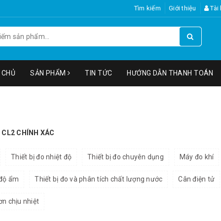
Tìm kiếm
Giới thiệu
Tài
 CHỦ
SẢN PHẨM
TIN TỨC
HƯỚNG DẪN THANH TOÁN
 CL2 CHÍNH XÁC
Thiết bị đo nhiệt độ
Thiết bị đo chuyên dụng
Máy đo khí
 độ ẩm
Thiết bị đo và phân tích chất lượng nước
Cân điện tử
ơn chịu nhiệt