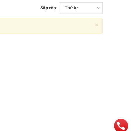
Sắp xếp:
Thứ tự
×