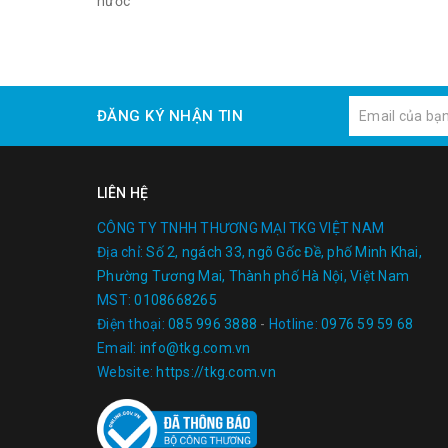
nước
ĐĂNG KÝ NHẬN TIN
LIÊN HỆ
CÔNG TY TNHH THƯƠNG MẠI TKG VIỆT NAM
Địa chỉ:
Số 2, ngách 33, ngõ Gốc Đề, phố Minh Khai,
Phường Tương Mai, Thành phố Hà Nội, Việt Nam
MST:
0108668265
Điện thoại:
085 996 3888
-
Hotline:
0976 59 59 68
Email:
info@tkg.com.vn
Website:
https://tkg.com.vn