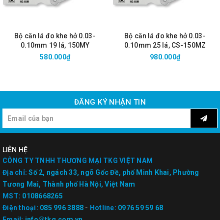
Bộ căn lá đo khe hở 0.03-
Bộ căn lá đo khe hở 0.03-
0.10mm 19 lá, 150MY
0.10mm 25 lá, CS-150MZ
580.000₫
980.000₫
ĐĂNG KÝ NHẬN TIN
LIÊN HỆ
CÔNG TY TNHH THƯƠNG MẠI TKG VIỆT NAM
Địa chỉ:
Số 2, ngách 33, ngõ Gốc Đề, phố Minh Khai, Phường
Tương Mai, Thành phố Hà Nội, Việt Nam
MST:
0108668265
Điện thoại:
085 996 3888
-
Hotline:
0976 59 59 68
Email:
info@tkg.com.vn