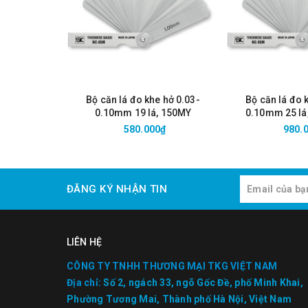
Bộ căn lá đo khe hở 0.03-
Bộ căn lá đo 
0.10mm 19 lá, 150MY
0.10mm 25 lá
580.000₫
980.
ĐĂNG KÝ NHẬN TIN
LIÊN HỆ
CÔNG TY TNHH THƯƠNG MẠI TKG VIỆT NAM
Địa chỉ:
Số 2, ngách 33, ngõ Gốc Đề, phố Minh Khai,
Phường Tương Mai, Thành phố Hà Nội, Việt Nam