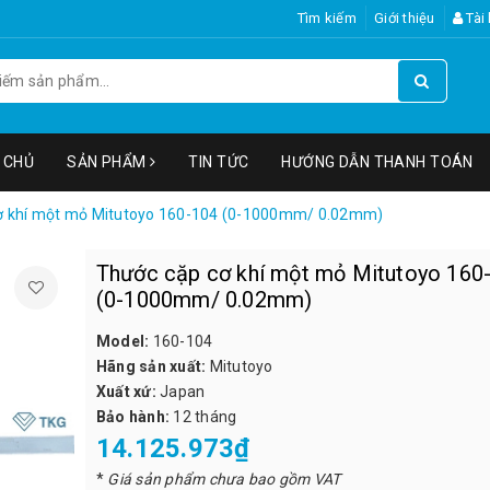
Tìm kiếm
Giới thiệu
Tài
 CHỦ
SẢN PHẨM
TIN TỨC
HƯỚNG DẪN THANH TOÁN
ơ khí một mỏ Mitutoyo 160-104 (0-1000mm/ 0.02mm)
Thước cặp cơ khí một mỏ Mitutoyo 160
(0-1000mm/ 0.02mm)
Model:
160-104
Hãng sản xuất:
Mitutoyo
Xuất xứ:
Japan
Bảo hành:
12 tháng
14.125.973₫
*
Giá sản phẩm chưa bao gồm VAT