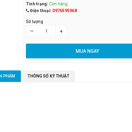
Tình trạng:
Còn hàng
Điện thoại:
0976595968
Số lượng
–
+
MUA NGAY
ẢN PHẨM
THÔNG SỐ KỸ THUẬT