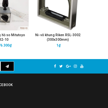
g hồ so Mitutoyo
Ni-vô khung Riken RSL-3002
Ni-vô khu
32-10
(300x300mm)
(2
76.300₫
1₫
CEBOOK