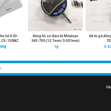
khe hở 0.03-
Đồng hồ so điện tử Mitutoyo
Đế từ gá đồn
, CS-150MZ
543-700 (12.7mm/ 0.001mm)
70
000₫
1₫
5.6
FA