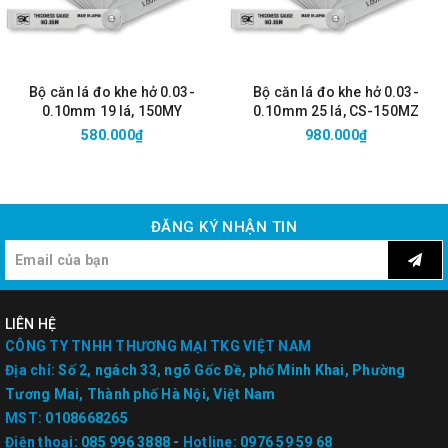
Bộ căn lá đo khe hở 0.03-
Bộ căn lá đo khe hở 0.03-
0.10mm 19 lá, 150MY
0.10mm 25 lá, CS-150MZ
580.000₫
980.000₫
ĐĂNG KÝ NHẬN TIN
LIÊN HỆ
CÔNG TY TNHH THƯƠNG MẠI TKG VIỆT NAM
Địa chỉ:
Số 2, ngách 33, ngõ Gốc Đề, phố Minh Khai, Phường
Tương Mai, Thành phố Hà Nội, Việt Nam
MST:
0108668265
Điện thoại:
085 996 3888
-
Hotline:
0976 59 59 68