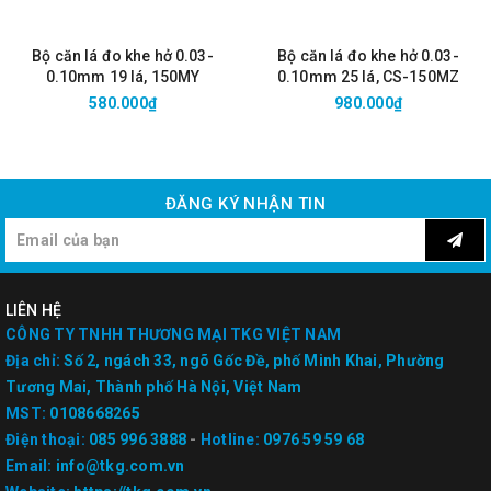
Bộ căn lá đo khe hở 0.03-
Bộ căn lá đo khe hở 0.03-
0.10mm 19 lá, 150MY
0.10mm 25 lá, CS-150MZ
580.000₫
980.000₫
ĐĂNG KÝ NHẬN TIN
LIÊN HỆ
CÔNG TY TNHH THƯƠNG MẠI TKG VIỆT NAM
Địa chỉ:
Số 2, ngách 33, ngõ Gốc Đề, phố Minh Khai, Phường
Tương Mai, Thành phố Hà Nội, Việt Nam
MST:
0108668265
Điện thoại:
085 996 3888
-
Hotline:
0976 59 59 68
Email:
info@tkg.com.vn