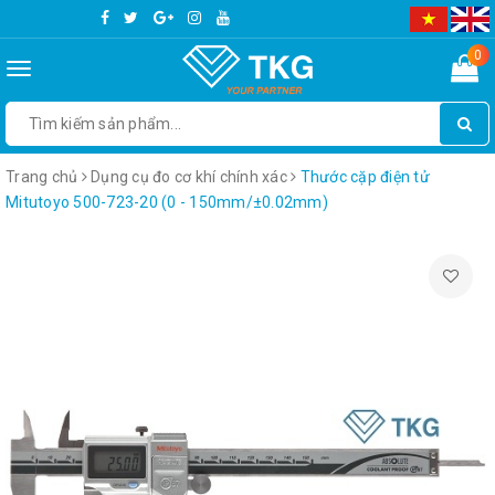
0
Toggle
navigation
Trang chủ
Dụng cụ đo cơ khí chính xác
Thước cặp điện tử
Mitutoyo 500-723-20 (0 - 150mm/±0.02mm)