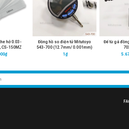
khe hở 0.03-
Đồng hồ so điện tử Mitutoyo
Đế từ gá đồn
, CS-150MZ
543-700 (12.7mm/ 0.001mm)
70
000₫
1₫
5.6
FA