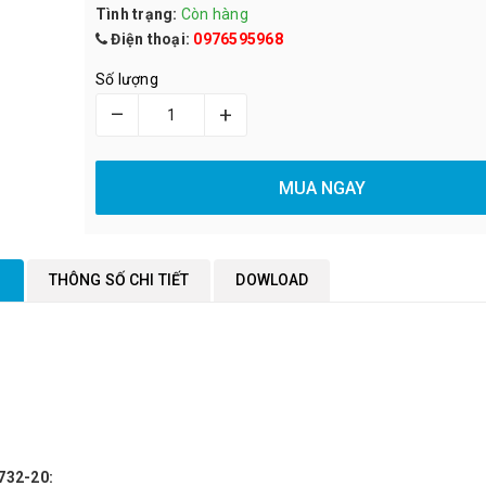
Tình trạng:
Còn hàng
Điện thoại:
0976595968
Số lượng
–
+
MUA NGAY
M
THÔNG SỐ CHI TIẾT
DOWLOAD
732-20: