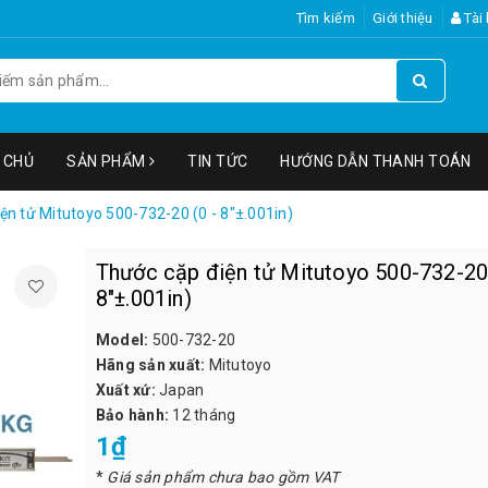
Tìm kiếm
Giới thiệu
Tài
 CHỦ
SẢN PHẨM
TIN TỨC
HƯỚNG DẪN THANH TOÁN
ện tử Mitutoyo 500-732-20 (0 - 8"±.001in)
Thước cặp điện tử Mitutoyo 500-732-20 
8"±.001in)
Model:
500-732-20
Hãng sản xuất:
Mitutoyo
Xuất xứ:
Japan
Bảo hành:
12 tháng
1₫
*
Giá sản phẩm chưa bao gồm VAT