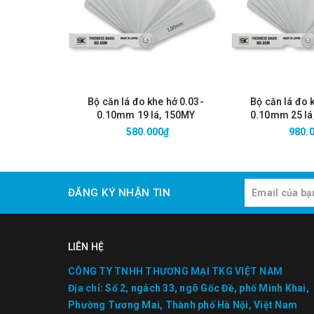
Bộ căn lá đo khe hở 0.03-
Bộ căn lá đo 
0.10mm 19 lá, 150MY
0.10mm 25 lá
580.000₫
980.
ĐĂNG KÝ NHẬN TIN
LIÊN HỆ
CÔNG TY TNHH THƯƠNG MẠI TKG VIỆT NAM
Địa chỉ:
Số 2, ngách 33, ngõ Gốc Đề, phố Minh Khai,
Phường Tương Mai, Thành phố Hà Nội, Việt Nam