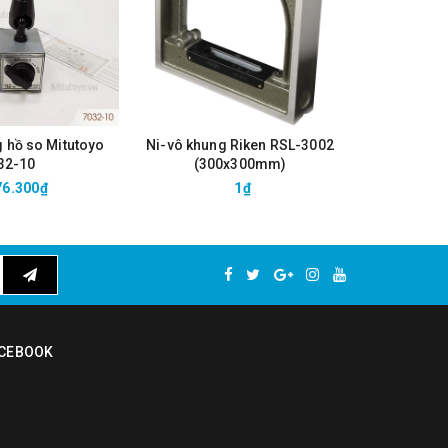
g hồ so Mitutoyo
Ni-vô khung Riken RSL-3002
Ni-vô khu
32-10
(300x300mm)
(2
76.300₫
1₫
CEBOOK